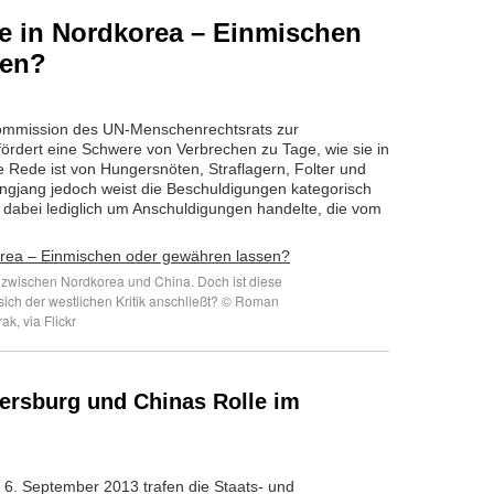
e in Nordkorea – Einmischen
sen?
 Kommission des UN-Menschenrechtsrats zur
ördert eine Schwere von Verbrechen zu Tage, wie sie in
Die Rede ist von Hungersnöten, Straflagern, Folter und
öngjang jedoch weist die Beschuldigungen kategorisch
 dabei lediglich um Anschuldigungen handelte, die vom
 zwischen Nordkorea und China. Doch ist diese
ich der westlichen Kritik anschließt? © Roman
ak, via Flickr
tersburg und Chinas Rolle im
 6. September 2013 trafen die Staats- und