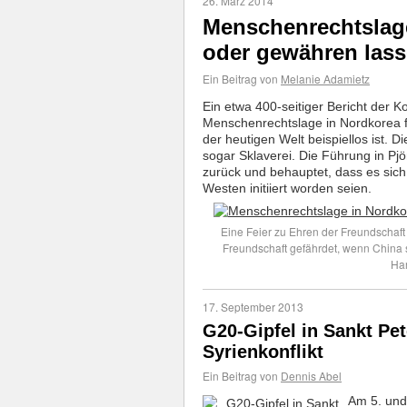
26. März 2014
Menschenrechtslag
oder gewähren las
Ein Beitrag von
Melanie Adamietz
Ein etwa 400-seitiger Bericht der
Menschenrechtslage in Nordkorea f
der heutigen Welt beispiellos ist. 
sogar Sklaverei. Die Führung in Pj
zurück und behauptet, dass es sich
Westen initiiert worden seien.
Eine Feier zu Ehren der Freundschaft
Freundschaft gefährdet, wenn China s
Har
17. September 2013
G20-Gipfel in Sankt Pe
Syrienkonflikt
Ein Beitrag von
Dennis Abel
Am 5. und