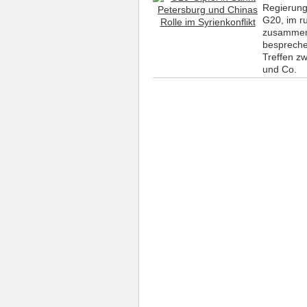
Regierung
G20, im r
zusammen,
bespreche
Treffen z
und Co.