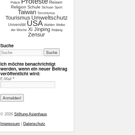
Proteste
Reisen
Polizei
Religion
Schule
Sichuan
Sport
Taiwan
Terrorismus
Tourismus
Umweltschutz
USA
Universität
Wahlen
Weibo
Xi Jinping
der Woche
Xinjiang
Zensur
Suche
Ich möchte benachrichtigt
werden, wenn ein neuer Beitrag
veröffentlicht wird:
E-Mail
*
© 2026
Stiftung Asienhaus
Impressum
|
Datenschutz