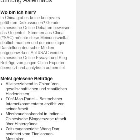
Stiftung Asienhaus
Wo bin ich hier?
In China gibt es keine kontrovers
geführten Diskussionen? Gerade
chinesische Online-Debatten beweisen
das Gegenteil. Stimmen aus China
(#SAC) möchte diese Meinungsvielfalt
deutlich machen und der einseitigen
Darstellung deutscher Medien
entgegenwirken. Auf #SAC werden
chinesische Online-Essays und Blog-
Beiträge von jungen China-Experten
übersetzt und analytisch aufbereitet.
Meist gelesene Beiträge
Alleinerziehend in China: Von
gesellschaftlichen und staatlichen
Hindernissen
Fünf-Mao-Partei – Bestochener
Internetkommentator erzählt von
seiner Arbeit
Missbrauchsskandal in Indien –
Chinesische Bloggerszene rätselt
über Hintergründe
Zeitzeugenbericht: Wang Dan
berichtet vom Tian’anmen-
Massaker