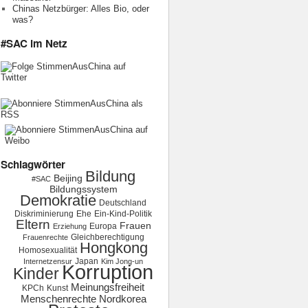
Chinas Netzbürger: Alles Bio, oder
was?
#SAC im Netz
Schlagwörter
Bildung
Beijing
#SAC
Bildungssystem
Demokratie
Deutschland
Diskriminierung
Ehe
Ein-Kind-Politik
Eltern
Frauen
Europa
Erziehung
Gleichberechtigung
Frauenrechte
Hongkong
Homosexualität
Japan
Internetzensur
Kim Jong-un
Korruption
Kinder
Meinungsfreiheit
KPCh
Kunst
Menschenrechte
Nordkorea