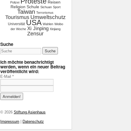
Proteste
Reisen
Polizei
Religion
Schule
Sichuan
Sport
Taiwan
Terrorismus
Tourismus
Umweltschutz
USA
Universität
Wahlen
Weibo
Xi Jinping
der Woche
Xinjiang
Zensur
Suche
Ich möchte benachrichtigt
werden, wenn ein neuer Beitrag
veröffentlicht wird:
E-Mail
*
© 2026
Stiftung Asienhaus
Impressum
|
Datenschutz