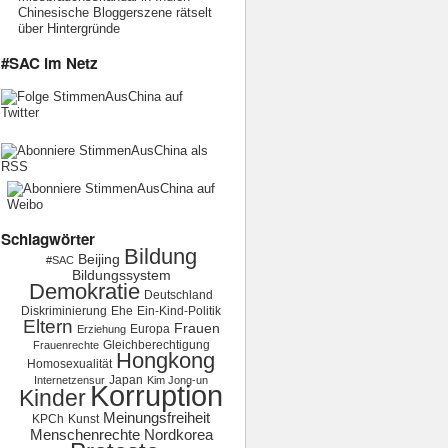
Chinesische Bloggerszene rätselt
über Hintergründe
#SAC im Netz
Schlagwörter
Bildung
Beijing
#SAC
Bildungssystem
Demokratie
Deutschland
Diskriminierung
Ehe
Ein-Kind-Politik
Eltern
Frauen
Europa
Erziehung
Gleichberechtigung
Frauenrechte
Hongkong
Homosexualität
Japan
Internetzensur
Kim Jong-un
Korruption
Kinder
Meinungsfreiheit
KPCh
Kunst
Menschenrechte
Nordkorea