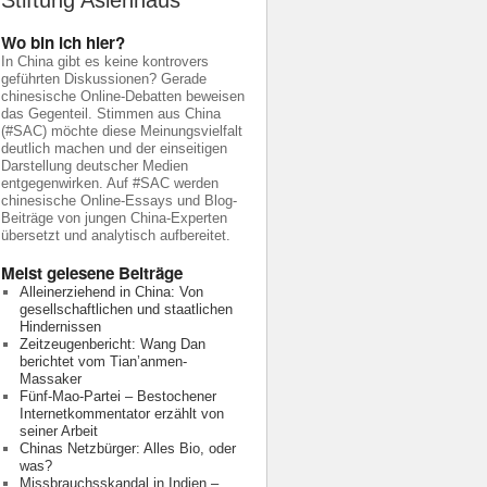
Stiftung Asienhaus
Wo bin ich hier?
In China gibt es keine kontrovers
geführten Diskussionen? Gerade
chinesische Online-Debatten beweisen
das Gegenteil. Stimmen aus China
(#SAC) möchte diese Meinungsvielfalt
deutlich machen und der einseitigen
Darstellung deutscher Medien
entgegenwirken. Auf #SAC werden
chinesische Online-Essays und Blog-
Beiträge von jungen China-Experten
übersetzt und analytisch aufbereitet.
Meist gelesene Beiträge
Alleinerziehend in China: Von
gesellschaftlichen und staatlichen
Hindernissen
Zeitzeugenbericht: Wang Dan
berichtet vom Tian’anmen-
Massaker
Fünf-Mao-Partei – Bestochener
Internetkommentator erzählt von
seiner Arbeit
Chinas Netzbürger: Alles Bio, oder
was?
Missbrauchsskandal in Indien –