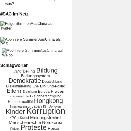
was?
#SAC im Netz
Schlagwörter
Bildung
Beijing
#SAC
Bildungssystem
Demokratie
Deutschland
Diskriminierung
Ehe
Ein-Kind-Politik
Eltern
Frauen
Europa
Erziehung
Gleichberechtigung
Frauenrechte
Hongkong
Homosexualität
Japan
Internetzensur
Kim Jong-un
Korruption
Kinder
Meinungsfreiheit
KPCh
Kunst
Menschenrechte
Nordkorea
Proteste
Reisen
Polizei