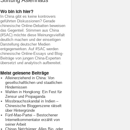
Stiftung Asienhaus
Wo bin ich hier?
In China gibt es keine kontrovers
geführten Diskussionen? Gerade
chinesische Online-Debatten beweisen
das Gegenteil. Stimmen aus China
(#SAC) möchte diese Meinungsvielfalt
deutlich machen und der einseitigen
Darstellung deutscher Medien
entgegenwirken. Auf #SAC werden
chinesische Online-Essays und Blog-
Beiträge von jungen China-Experten
übersetzt und analytisch aufbereitet.
Meist gelesene Beiträge
Alleinerziehend in China: Von
gesellschaftlichen und staatlichen
Hindernissen
Wahlen in Hongkong: Ein Fest für
Zensur und Propaganda
Missbrauchsskandal in Indien –
Chinesische Bloggerszene rätselt
über Hintergründe
Fünf-Mao-Partei – Bestochener
Internetkommentator erzählt von
seiner Arbeit
Chinas Netzbürger: Alles Bio, oder