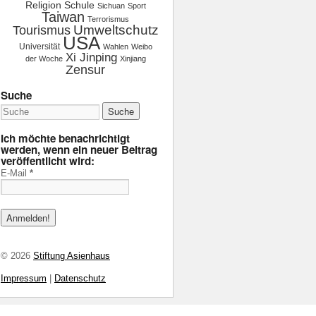
Religion
Schule
Sichuan
Sport
Taiwan
Terrorismus
Tourismus
Umweltschutz
USA
Universität
Wahlen
Weibo
Xi Jinping
der Woche
Xinjiang
Zensur
Suche
Ich möchte benachrichtigt
werden, wenn ein neuer Beitrag
veröffentlicht wird:
E-Mail
*
© 2026
Stiftung Asienhaus
Impressum
|
Datenschutz