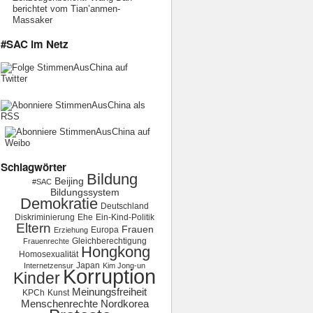
berichtet vom Tian’anmen-
Massaker
#SAC im Netz
Schlagwörter
Bildung
Beijing
#SAC
Bildungssystem
Demokratie
Deutschland
Diskriminierung
Ehe
Ein-Kind-Politik
Eltern
Frauen
Europa
Erziehung
Gleichberechtigung
Frauenrechte
Hongkong
Homosexualität
Japan
Internetzensur
Kim Jong-un
Korruption
Kinder
Meinungsfreiheit
KPCh
Kunst
Menschenrechte
Nordkorea