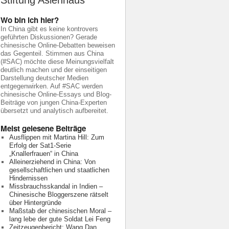
Stiftung Asienhaus
Wo bin ich hier?
In China gibt es keine kontrovers
geführten Diskussionen? Gerade
chinesische Online-Debatten beweisen
das Gegenteil. Stimmen aus China
(#SAC) möchte diese Meinungsvielfalt
deutlich machen und der einseitigen
Darstellung deutscher Medien
entgegenwirken. Auf #SAC werden
chinesische Online-Essays und Blog-
Beiträge von jungen China-Experten
übersetzt und analytisch aufbereitet.
Meist gelesene Beiträge
Ausflippen mit Martina Hill: Zum
Erfolg der Sat1-Serie
„Knallerfrauen“ in China
Alleinerziehend in China: Von
gesellschaftlichen und staatlichen
Hindernissen
Missbrauchsskandal in Indien –
Chinesische Bloggerszene rätselt
über Hintergründe
Maßstab der chinesischen Moral –
lang lebe der gute Soldat Lei Feng
Zeitzeugenbericht: Wang Dan