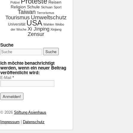
Proteste
Reisen
Polizei
Religion
Schule
Sichuan
Sport
Taiwan
Terrorismus
Tourismus
Umweltschutz
USA
Universität
Wahlen
Weibo
Xi Jinping
der Woche
Xinjiang
Zensur
Suche
Ich möchte benachrichtigt
werden, wenn ein neuer Beitrag
veröffentlicht wird:
E-Mail
*
© 2026
Stiftung Asienhaus
Impressum
|
Datenschutz