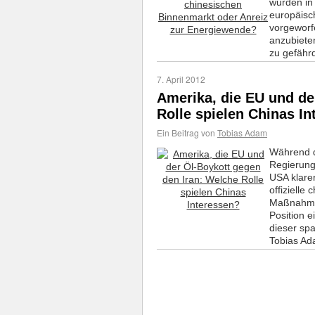
wurden in
europäisc
vorgeworf
anzubieten
zu gefähr
7. April 2012
Amerika, die EU und de
Rolle spielen Chinas I
Ein Beitrag von
Tobias Adam
Während d
Regierung
USA klarer
offizielle
Maßnahmen
Position e
dieser sp
Tobias A