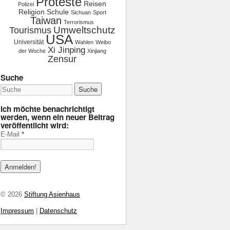
Proteste
Reisen
Polizei
Religion
Schule
Sichuan
Sport
Taiwan
Terrorismus
Tourismus
Umweltschutz
USA
Universität
Wahlen
Weibo
Xi Jinping
der Woche
Xinjiang
Zensur
Suche
Ich möchte benachrichtigt
werden, wenn ein neuer Beitrag
veröffentlicht wird:
E-Mail
*
© 2026
Stiftung Asienhaus
Impressum
|
Datenschutz