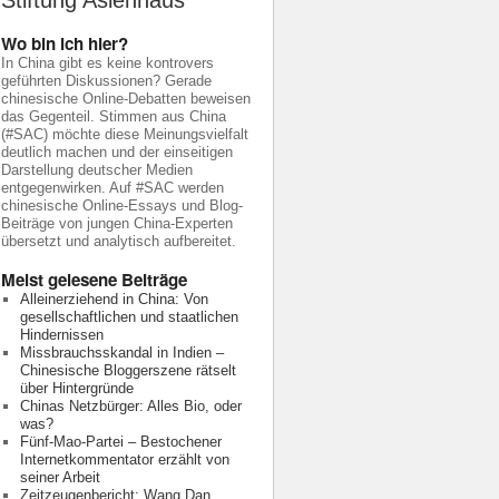
Stiftung Asienhaus
Wo bin ich hier?
In China gibt es keine kontrovers
geführten Diskussionen? Gerade
chinesische Online-Debatten beweisen
das Gegenteil. Stimmen aus China
(#SAC) möchte diese Meinungsvielfalt
deutlich machen und der einseitigen
Darstellung deutscher Medien
entgegenwirken. Auf #SAC werden
chinesische Online-Essays und Blog-
Beiträge von jungen China-Experten
übersetzt und analytisch aufbereitet.
Meist gelesene Beiträge
Alleinerziehend in China: Von
gesellschaftlichen und staatlichen
Hindernissen
Missbrauchsskandal in Indien –
Chinesische Bloggerszene rätselt
über Hintergründe
Chinas Netzbürger: Alles Bio, oder
was?
Fünf-Mao-Partei – Bestochener
Internetkommentator erzählt von
seiner Arbeit
Zeitzeugenbericht: Wang Dan