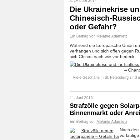
3. Oktober 2014
Die Ukrainekrise un
Chinesisch-Russis
oder Gefahr?
Ein Beitrag von
Melanie Adamietz
Während die Europäische Union un
verhängen und sich offen gegen Ru
sich Chinas nach wie vor bedeckt.
Viele Geschäfte in St. Petersburg sind a
11. Juni 2013
Strafzölle gegen Solarp
Binnenmarkt oder Anre
Ein Beitrag von
Melanie Adamietz
Nach den 
vorläufige