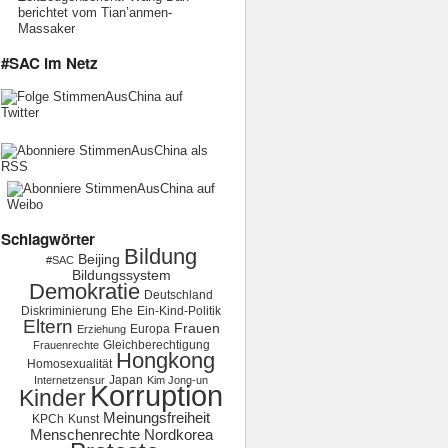
berichtet vom Tian’anmen-
Massaker
#SAC im Netz
Schlagwörter
Bildung
Beijing
#SAC
Bildungssystem
Demokratie
Deutschland
Diskriminierung
Ehe
Ein-Kind-Politik
Eltern
Frauen
Europa
Erziehung
Gleichberechtigung
Frauenrechte
Hongkong
Homosexualität
Japan
Internetzensur
Kim Jong-un
Korruption
Kinder
Meinungsfreiheit
KPCh
Kunst
Menschenrechte
Nordkorea