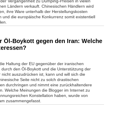
 der Vergangenheit zu Dumping-Preisen in vielen
hen Ländern verkauft. Chinesischen Händlern wird
en, ihre Ware unterhalb der Herstellungskosten
 und die europäische Konkurrenz somit existentiell
den.
r Öl-Boykott gegen den Iran: Welche
nteressen?
ie Haltung der EU gegenüber der iranischen
 durch den Öl-Boykott und die Unterstützung der
 nicht auszudrücken ist, kann und will sich die
 chinesische Seite nicht zu solch drastischen
 durchringen und nimmt eine zurückhaltendere
in. Welche Meinungen die Blogger im Internet zu
annungsreichen Konstellation haben, wurde von
dam zusammengefasst.