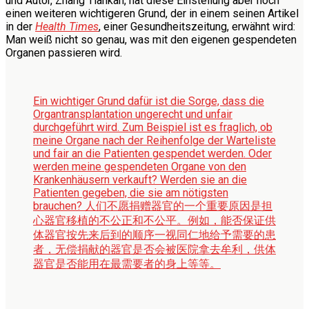
und Autor, Zhang Tiankan, hat diese Einstellung aber noch
einen weiteren wichtigeren Grund, der in einem seinen Artikel
in der
Health Times
, einer Gesundheitszeitung, erwähnt wird:
Man weiß nicht so genau, was mit den eigenen gespendeten
Organen passieren wird.
Ein wichtiger Grund dafür ist die Sorge, dass die
Organtransplantation ungerecht und unfair
durchgeführt wird. Zum Beispiel ist es fraglich, ob
meine Organe nach der Reihenfolge der Warteliste
und fair an die Patienten gespendet werden. Oder
werden meine gespendeten Organe von den
Krankenhäusern verkauft? Werden sie an die
Patienten gegeben, die sie am nötigsten
brauchen?
人们不愿捐赠器官的一个重要原因是担
心器官移植的不公正和不公平。例如，能否保证供
体器官按先来后到的顺序一视同仁地给予需要的患
者，无偿捐献的器官是否会被医院拿去牟利，供体
器官是否能用在最需要者的身上等等。