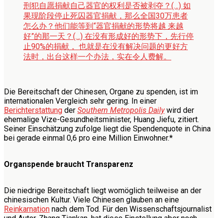
刑犯自愿捐献自己器官的权利是否被剥夺？(…) 如
果现阶段停止死囚器官捐献，那么全国30万患者
怎么办？他们能等到“器官捐献的形势将越 来越
好”的那一天？(…) 在没有形成好的形势下，先行停
止90%的捐献， 也就是在没有解决问题的更好方
法时，出台这样一个办法，实在令人费解。
Die Bereitschaft der Chinesen, Organe zu spenden, ist im
internationalen Vergleich sehr gering. In einer
Berichterstattung
der
Southern Metropolis Daily
wird der
ehemalige Vize-Gesundheitsminister, Huang Jiefu, zitiert.
Seiner Einschätzung zufolge liegt die Spendenquote in China
bei gerade einmal 0,6 pro eine Million Einwohner.*
Organspende braucht Transparenz
Die niedrige Bereitschaft liegt womöglich teilweise an der
chinesischen Kultur. Viele Chinesen glauben an eine
Reinkarnation
nach dem Tod. Für den Wissenschaftsjournalist