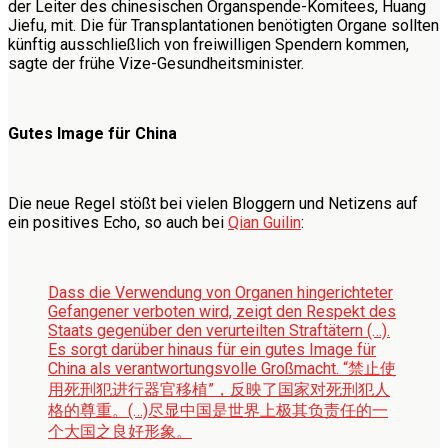
der Leiter des chinesischen Organspende-Komitees, Huang
Jiefu, mit. Die für Transplantationen benötigten Organe sollten
künftig ausschließlich von freiwilligen Spendern kommen,
sagte der frühe Vize-Gesundheitsminister.
Gutes Image für China
Die neue Regel stößt bei vielen Bloggern und Netizens auf
ein positives Echo, so auch bei
Qian Guilin
:
Dass die Verwendung von Organen hingerichteter
Gefangener verboten wird, zeigt den Respekt des
Staats gegenüber den verurteilten Straftätern (…).
Es sorgt darüber hinaus für ein gutes Image für
China als verantwortungsvolle Großmacht.
“禁止使
用死刑犯进行器官移植”，反映了国家对死刑犯人
格的尊重。(…)尽显中国是世界上极其负责任的一
个大国之良好形象。