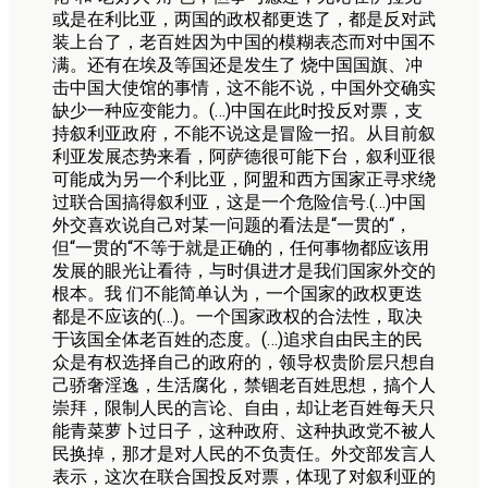
或是在利比亚，两国的政权都更迭了，都是反对武
装上台了，老百姓因为中国的模糊表态而对中国不
满。还有在埃及等国还是发生了 烧中国国旗、冲
击中国大使馆的事情，这不能不说，中国外交确实
缺少一种应变能力。(…)中国在此时投反对票，支
持叙利亚政府，不能不说这是冒险一招。从目前叙
利亚发展态势来看，阿萨德很可能下台，叙利亚很
可能成为另一个利比亚，阿盟和西方国家正寻求绕
过联合国搞得叙利亚，这是一个危险信号.(…)中国
外交喜欢说自己对某一问题的看法是“一贯的“，
但“一贯的“不等于就是正确的，任何事物都应该用
发展的眼光让看待，与时俱进才是我们国家外交的
根本。我 们不能简单认为，一个国家的政权更迭
都是不应该的(…)。一个国家政权的合法性，取决
于该国全体老百姓的态度。(…)追求自由民主的民
众是有权选择自己的政府的，领导权贵阶层只想自
己骄奢淫逸，生活腐化，禁锢老百姓思想，搞个人
崇拜，限制人民的言论、自由，却让老百姓每天只
能青菜萝卜过日子，这种政府、这种执政党不被人
民换掉，那才是对人民的不负责任。外交部发言人
表示，这次在联合国投反对票，体现了对叙利亚的