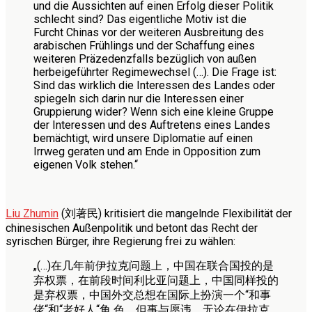
und die Aussichten auf einen Erfolg dieser Politik
schlecht sind? Das eigentliche Motiv ist die
Furcht Chinas vor der weiteren Ausbreitung des
arabischen Frühlings und der Schaffung eines
weiteren Präzedenzfalls bezüglich von außen
herbeigeführter Regimewechsel (…). Die Frage ist:
Sind das wirklich die Interessen des Landes oder
spiegeln sich darin nur die Interessen einer
Gruppierung wider? Wenn sich eine kleine Gruppe
der Interessen und des Auftretens eines Landes
bemächtigt, wird unsere Diplomatie auf einen
Irrweg geraten und am Ende in Opposition zum
eigenen Volk stehen.“
Liu Zhumin
(刘著民) kritisiert die mangelnde Flexibilität der
chinesischen Außenpolitik und betont das Recht der
syrischen Bürger, ihre Regierung frei zu wählen:
„(…)在几年前伊拉克问题上，中国在联合国投的是
弃权票，在前段时间利比亚问题上，中国同样投的
是弃权票，中国外交总想在国际上扮演一个“和事
佬“和“老好人“角 色，但事与愿违，无论在伊拉克