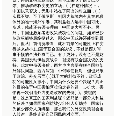
议，再到支持反叙决议，基本上采取了谴责巴沙
尔、推动叙政权变更的立场。(…)在这种情况下，
中国执意否决，无形中站在了阿盟的对立面，(…)
实属不智。至于俄罗斯，则因为叙境内有其在独联
体外的唯一海外军港，其利益卷入远非中国可比。
所以，俄或还有否决理由，中国则大可不必。另
外，中国还必须考虑政策成功性的问题。如果巴沙
尔政权能够最终挺过来，那么中国或许还能笑到最
后。但从目前情况来看，此种前景的可能性正在变
得越来越小.(…)至于联合国的决议，不过是西方军
事干预的合法外衣而已。有了更好，没有也不是妨
碍。美国发动伊拉克战争，就没有联合国决议的支
持。此次中俄否决后，西方也声言要在联合国框架
外解决问题。西方深知，中俄即使反对，但也只限
于政治、外交层面.(…)既于大的利益不符，政策成
功的可能性又很小，中国为什么还要否决呢？真正
的目的在于中国害怕阿拉伯之春的进一步扩大、害
怕再一次创造外力更迭政权的先例(…)。关键的
是，这是真正的国家利益呢？还只是一部分人利益
的反映？如果国家利益被少部分人所劫持，国家行
为被少部分人所绑架，那么我们的外交政策就会走
入歧途，最终走到自己国民的对立面。“