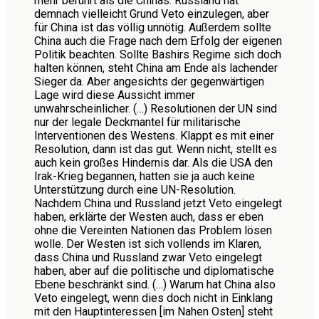
mehr berührt als die Chinas. Russland hat
demnach vielleicht Grund Veto einzulegen, aber
für China ist das völlig unnötig. Außerdem sollte
China auch die Frage nach dem Erfolg der eigenen
Politik beachten. Sollte Bashirs Regime sich doch
halten können, steht China am Ende als lachender
Sieger da. Aber angesichts der gegenwärtigen
Lage wird diese Aussicht immer
unwahrscheinlicher. (…) Resolutionen der UN sind
nur der legale Deckmantel für militärische
Interventionen des Westens. Klappt es mit einer
Resolution, dann ist das gut. Wenn nicht, stellt es
auch kein großes Hindernis dar. Als die USA den
Irak-Krieg begannen, hatten sie ja auch keine
Unterstützung durch eine UN-Resolution.
Nachdem China und Russland jetzt Veto eingelegt
haben, erklärte der Westen auch, dass er eben
ohne die Vereinten Nationen das Problem lösen
wolle. Der Westen ist sich vollends im Klaren,
dass China und Russland zwar Veto eingelegt
haben, aber auf die politische und diplomatische
Ebene beschränkt sind. (…) Warum hat China also
Veto eingelegt, wenn dies doch nicht in Einklang
mit den Hauptinteressen [im Nahen Osten] steht