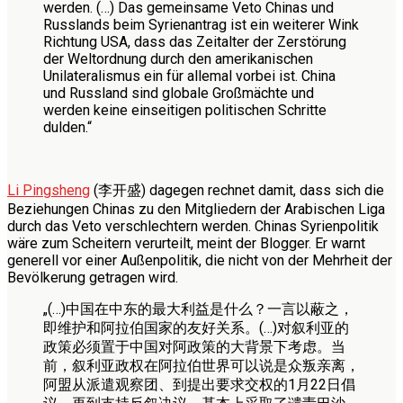
werden. (…) Das gemeinsame Veto Chinas und
Russlands beim Syrienantrag ist ein weiterer Wink
Richtung USA, dass das Zeitalter der Zerstörung
der Weltordnung durch den amerikanischen
Unilateralismus ein für allemal vorbei ist. China
und Russland sind globale Großmächte und
werden keine einseitigen politischen Schritte
dulden.“
Li Pingsheng
(李开盛) dagegen rechnet damit, dass sich die
Beziehungen Chinas zu den Mitgliedern der Arabischen Liga
durch das Veto verschlechtern werden. Chinas Syrienpolitik
wäre zum Scheitern verurteilt, meint der Blogger. Er warnt
generell vor einer Außenpolitik, die nicht von der Mehrheit der
Bevölkerung getragen wird.
„(…)中国在中东的最大利益是什么？一言以蔽之，
即维护和阿拉伯国家的友好关系。(…)对叙利亚的
政策必须置于中国对阿政策的大背景下考虑。当
前，叙利亚政权在阿拉伯世界可以说是众叛亲离，
阿盟从派遣观察团、到提出要求交权的1月22日倡