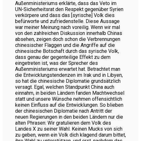
Außenministeriums erklärte, dass das Veto im
UN-Sicherheitsrat den Respekt gegenüber Syrien
verkörpere und dass das [syrische] Volk dies
befürworte und zufriedenstelle. Diese Aussage
war meiner Meinung nach voreilig. Wenn wir mal
von den zahlreichen Diskussion innerhalb Chinas
absehen, zeigen doch schon die Verbrennungen
chinesischer Flaggen und die Angriffe auf die
chinesische Botschaft durch das syrische Volk,
dass genau der gegenteilige Effekt zu dem
eingetreten ist, was der Sprecher des
Außenministeriums erwartet hat. Betrachtet man
die Entwicklungstendenzen im Irak und in Libyen,
so hat die chinesische Diplomatie grundsätzlich
versagt. Egal, welchen Standpunkt China auch
einnahm, in beiden Ländern fanden Machtwechsel
statt und unsere Wünsche nehmen offensichtlich
keinen Einfluss auf die Entwicklungen. So blieben
der chinesischen Diplomatie nach Antritt der
neuen Regierungen in den beiden Ländern nur die
alten Phrasen: Wir gratulieren dem Volk des
Landes X zu seiner Wahl. Keinen Mucks von sich
zu geben, wenn ein Volk dich klagend darum bittet,
ihre Wahl zu unterstützen, und erst, nachdem das