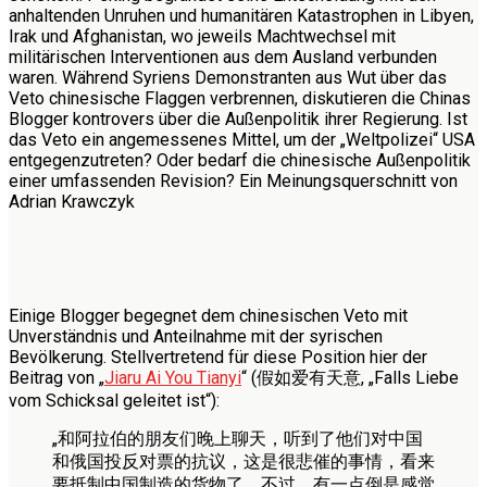
anhaltenden Unruhen und humanitären Katastrophen in Libyen,
Irak und Afghanistan, wo jeweils Machtwechsel mit
militärischen Interventionen aus dem Ausland verbunden
waren. Während Syriens Demonstranten aus Wut über das
Veto chinesische Flaggen verbrennen, diskutieren die Chinas
Blogger kontrovers über die Außenpolitik ihrer Regierung. Ist
das Veto ein angemessenes Mittel, um der „Weltpolizei“ USA
entgegenzutreten? Oder bedarf die chinesische Außenpolitik
einer umfassenden Revision? Ein Meinungsquerschnitt von
Adrian Krawczyk
Einige Blogger begegnet dem chinesischen Veto mit
Unverständnis und Anteilnahme mit der syrischen
Bevölkerung. Stellvertretend für diese Position hier der
Beitrag von „
Jiaru Ai You Tianyi
“ (假如爱有天意, „Falls Liebe
vom Schicksal geleitet ist“):
„和阿拉伯的朋友们晚上聊天，听到了他们对中国
和俄国投反对票的抗议，这是很悲催的事情，看来
要抵制中国制造的货物了，不过，有一点倒是感觉