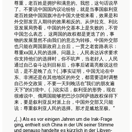
尊重，老百姓是拥护和满意的。我想，这句话说早
了。不要说中国国内议论纷纷，就是当事国叙利亚
老百姓烧中国国旗冲击中国大使馆来看，效果是和
外交部发言人期待的效果相反的。从伊拉克、利比
亚发展局势看，中国的外交基本上是失败的，不管
中国怎么表态， 这两国的政权都是更迭了的，事
物的发展显然不由我们的意志为转移。中国外交部
也只能在两国新政府上台后，一贯之老套路表示：
尊重xx国人民的选择。问题上，人民表达诉求要求
你支持他们的选择时，你不吭声，当老好人，人民
通过自己奋斗达到目标后，你事后诸葛亮般说这些
话，是不是晚了点？(…)事实证明，中国无论在中
东、非洲还是在其他地区的外交，都需要适时调整
自己外交政策，不要一天到晚活在“我们的朋友遍
天下“的幻境中。(…)说实话，叙利亚的形势，现在
很难说中、俄两国能够把巴沙尔阿萨德政权保得下
来，要是叙利亚反对派上台，中国外交部又只能
说：尊重叙利亚人民的选择。那才是尴尬至极。“
„(…) Als es vor einigen Jahren um die Irak-Frage
ging, enthielt sich China in der UN seiner Stimme
und genauso handelte es kürzlich in der Libyen-