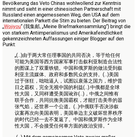
Bevölkerung das Veto Chinas wohlwollend zur Kenntnis
nimmt und sieht in einer chinesischen Partnerschaft mit
Russland einen angemessenen Weg, den USA auf dem
internationalen Parkett die Stirn zu bieten. Der Beitrag von
„
Wojiyou
“ (我集邮, „Meine Briefmarkensammlung“) bringt die
von starkem Antiimperialismus und Amerikafeindlichkeit
gekennzeichneten Auffassungen einiger Blogger auf den
Punkt:
„(…)由于两大常任理事国的共同否决，等于给任何
可能为美国等西方国家军事打击叙利亚制造合法性
的图谋上了双重铁锁。中国和俄罗斯的做法受到叙
利亚主流媒体、政府和多数民众的支持。(…)美国
过于张狂，咄咄逼人，试图以衰落之国力，维护昔
日之霸权，完全无视中国的利益(…).中俄都是全球
性大国，又同样遭受美国讹诈(…)，中俄之间惟有
联手合作，共同抗衡美国霸权，才能打击美帝的嚣
张气焰，还世界一个公道。(…)中俄联手否决涉叙
议案再次向美国表明，美国单边主义破坏世界秩序
的时代已经一去不复返了。中国和俄罗斯作为全球
性大国，不会接受任何单方面的政治安排。“