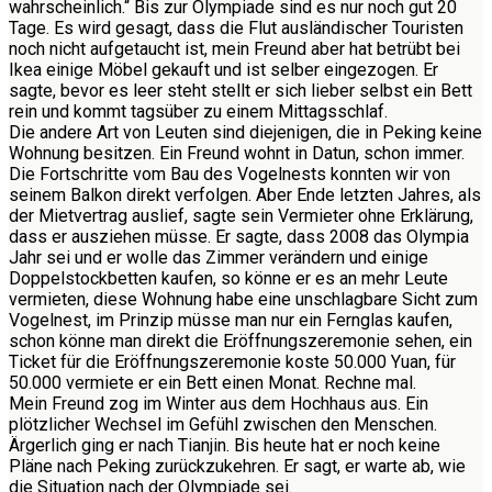
wahrscheinlich.“ Bis zur Olympiade sind es nur noch gut 20
Tage. Es wird gesagt, dass die Flut ausländischer Touristen
noch nicht aufgetaucht ist, mein Freund aber hat betrübt bei
Ikea einige Möbel gekauft und ist selber eingezogen. Er
sagte, bevor es leer steht stellt er sich lieber selbst ein Bett
rein und kommt tagsüber zu einem Mittagsschlaf.
Die andere Art von Leuten sind diejenigen, die in Peking keine
Wohnung besitzen. Ein Freund wohnt in Datun, schon immer.
Die Fortschritte vom Bau des Vogelnests konnten wir von
seinem Balkon direkt verfolgen. Aber Ende letzten Jahres, als
der Mietvertrag auslief, sagte sein Vermieter ohne Erklärung,
dass er ausziehen müsse. Er sagte, dass 2008 das Olympia
Jahr sei und er wolle das Zimmer verändern und einige
Doppelstockbetten kaufen, so könne er es an mehr Leute
vermieten, diese Wohnung habe eine unschlagbare Sicht zum
Vogelnest, im Prinzip müsse man nur ein Fernglas kaufen,
schon könne man direkt die Eröffnungszeremonie sehen, ein
Ticket für die Eröffnungszeremonie koste 50.000 Yuan, für
50.000 vermiete er ein Bett einen Monat. Rechne mal.
Mein Freund zog im Winter aus dem Hochhaus aus. Ein
plötzlicher Wechsel im Gefühl zwischen den Menschen.
Ärgerlich ging er nach Tianjin. Bis heute hat er noch keine
Pläne nach Peking zurückzukehren. Er sagt, er warte ab, wie
die Situation nach der Olympiade sei.