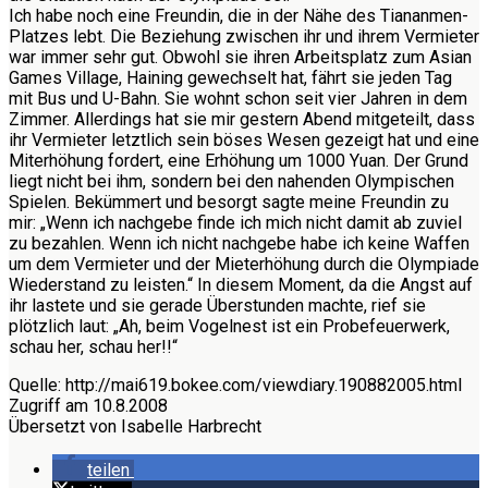
Ich habe noch eine Freundin, die in der Nähe des Tiananmen-
Platzes lebt. Die Beziehung zwischen ihr und ihrem Vermieter
war immer sehr gut. Obwohl sie ihren Arbeitsplatz zum Asian
Games Village, Haining gewechselt hat, fährt sie jeden Tag
mit Bus und U-Bahn. Sie wohnt schon seit vier Jahren in dem
Zimmer. Allerdings hat sie mir gestern Abend mitgeteilt, dass
ihr Vermieter letztlich sein böses Wesen gezeigt hat und eine
Miterhöhung fordert, eine Erhöhung um 1000 Yuan. Der Grund
liegt nicht bei ihm, sondern bei den nahenden Olympischen
Spielen. Bekümmert und besorgt sagte meine Freundin zu
mir: „Wenn ich nachgebe finde ich mich nicht damit ab zuviel
zu bezahlen. Wenn ich nicht nachgebe habe ich keine Waffen
um dem Vermieter und der Mieterhöhung durch die Olympiade
Wiederstand zu leisten.“ In diesem Moment, da die Angst auf
ihr lastete und sie gerade Überstunden machte, rief sie
plötzlich laut: „Ah, beim Vogelnest ist ein Probefeuerwerk,
schau her, schau her!!“
Quelle: http://mai619.bokee.com/viewdiary.190882005.html
Zugriff am 10.8.2008
Übersetzt von Isabelle Harbrecht
teilen