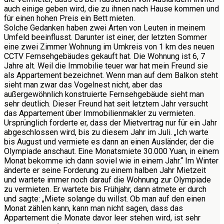
auch einige geben wird, die zu ihnen nach Hause kommen und
für einen hohen Preis ein Bett mieten.
Solche Gedanken haben zwei Arten von Leuten in meinem
Umfeld beeinflusst. Darunter ist einer, der letzten Sommer
eine zwei Zimmer Wohnung im Umkreis von 1 km des neuen
CCTV Fernsehgebäudes gekauft hat. Die Wohnung ist 6, 7
Jahre alt. Weil die Immobilie teuer war hat mein Freund sie
als Appartement bezeichnet. Wenn man auf dem Balkon steht
sieht man zwar das Vogelnest nicht, aber das
außergewöhnlich konstruierte Fernsehgebäude sieht man
sehr deutlich. Dieser Freund hat seit letztem Jahr versucht
das Appartement über Immobilienmakler zu vermieten.
Ursprünglich forderte er, dass der Mietvertrag nur für ein Jahr
abgeschlossen wird, bis zu diesem Jahr im Juli. „Ich warte
bis August und vermiete es dann an einen Ausländer, der die
Olympiade anschaut. Eine Monatsmiete 30.000 Yuan, in einem
Monat bekomme ich dann soviel wie in einem Jahr.“ Im Winter
änderte er seine Forderung zu einem halben Jahr Mietzeit
und wartete immer noch darauf die Wohnung zur Olympiade
zu vermieten. Er wartete bis Frühjahr, dann atmete er durch
und sagte: „Miete solange du willst. Ob man auf den einen
Monat zählen kann, kann man nicht sagen, dass das
Appartement die Monate davor leer stehen wird, ist sehr