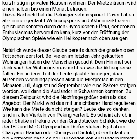
kurzfristig in privaten Häusern wohnen. Der Mietzeitraum wird
einen halben bis einen Monat betragen.
Diese Nachricht hat die Pekinger sehr inspiriert. Davor haben
alle immer geglaubt Wohnungspreis und Aktienmarkt seien
gleich und könnten durch den Olympischen Effekt, der großen
Enthusiasmus hervorrufen kann, kurz vor der Eröffnung der
Olympischen Spiele wie ein Helikopter nach oben steigen.
Natürlich wurde dieser Glaube bereits durch die gnadenlosen
Tatsachen zerstört. Bei vielen im letzten Jahr gekauften
Wohnungen haben die Menschen gedacht: Dem Himmel sei
dank wird der Wohnungspreis nicht so wie die Aktienpreise
fallen. Ein anderer Teil der Leute glaubte hingegen, dass
außer den Wohnungspreisen auch die Mietpreise in den
Monaten Juli, August und September wie eine Rakete steigen
werden, weil dann die Ausländer in Schwärmen kommen. Zu
diesem Zeitpunkt wird die Nachfrage größer sein als das
Angebot. Der Markt wird das mit unsichtbarer Hand regulieren.
Wie kann die Miete da nicht steigen? Leute, die so denken,
sind in allen Vierteln von Peking verteilt. Es scheint als ob in
jeder Straße in Peking vor den Grundstücken Schilder, wie die
der IBC und MPC Olympischen Dörfer stehen. Egal ob im
Chaoyang, Haidian oder Chongwen Distrikt, überall glauben
die Vermieter, dass es bei Tausenden von Ausländern immer