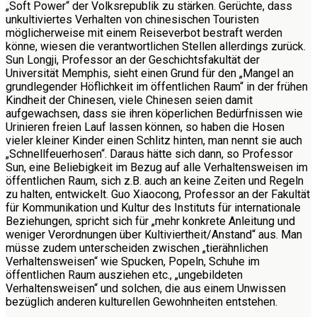
„Soft Power“ der Volksrepublik zu stärken. Gerüchte, dass
unkultiviertes Verhalten von chinesischen Touristen
möglicherweise mit einem Reiseverbot bestraft werden
könne, wiesen die verantwortlichen Stellen allerdings zurück.
Sun Longji, Professor an der Geschichtsfakultät der
Universität Memphis, sieht einen Grund für den „Mangel an
grundlegender Höflichkeit im öffentlichen Raum“ in der frühen
Kindheit der Chinesen, viele Chinesen seien damit
aufgewachsen, dass sie ihren köperlichen Bedürfnissen wie
Urinieren freien Lauf lassen können, so haben die Hosen
vieler kleiner Kinder einen Schlitz hinten, man nennt sie auch
„Schnellfeuerhosen“. Daraus hätte sich dann, so Professor
Sun, eine Beliebigkeit im Bezug auf alle Verhaltensweisen im
öffentlichen Raum, sich z.B. auch an keine Zeiten und Regeln
zu halten, entwickelt. Guo Xiaocong, Professor an der Fakultät
für Kommunikation und Kultur des Instituts für internationale
Beziehungen, spricht sich für „mehr konkrete Anleitung und
weniger Verordnungen über Kultiviertheit/Anstand“ aus. Man
müsse zudem unterscheiden zwischen „tierähnlichen
Verhaltensweisen“ wie Spucken, Popeln, Schuhe im
öffentlichen Raum ausziehen etc., „ungebildeten
Verhaltensweisen“ und solchen, die aus einem Unwissen
bezüglich anderen kulturellen Gewohnheiten entstehen.