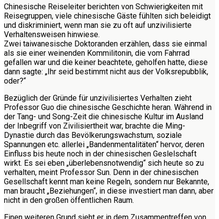
Chinesische Reiseleiter berichten von Schwierigkeiten mit
Reisegruppen, viele chinesische Gäste fühlten sich beleidigt
und diskriminiert, wenn man sie zu oft auf unzivilisierte
Verhaltensweisen hinwiese.
Zwei taiwanesische Doktoranden erzählen, dass sie einmal
als sie einer weinenden Kommilitonin, die vom Fahrrad
gefallen war und die keiner beachtete, geholfen hatte, diese
dann sagte: „Ihr seid bestimmt nicht aus der Volksrepubblik,
oder?“
Bezüglich der Gründe für unzivilisiertes Verhalten zieht
Professor Guo die chinesische Geschichte heran. Während in
der Tang- und Song-Zeit die chinesische Kultur im Ausland
der Inbegriff von Zivilisiertheit war, brachte die Ming-
Dynastie durch das Bevölkerungswachstum, soziale
Spannungen etc. allerlei „Bandenmentalitäten“ hervor, deren
Einfluss bis heute noch in der chinesischen Geslelschaft
wirkt. Es sei eben „überlebensnotwendig“ sich heute so zu
verhalten, meint Professor Sun. Denn in der chinesischen
Gesellschaft kennt man keine Regeln, sondern nur Bekannte,
man braucht „Beziehungen“, in diese investiert man dann, aber
nicht in den großen öffentlichen Raum.
Einen weiteren Grund sieht er in dem Zusammentreffen von