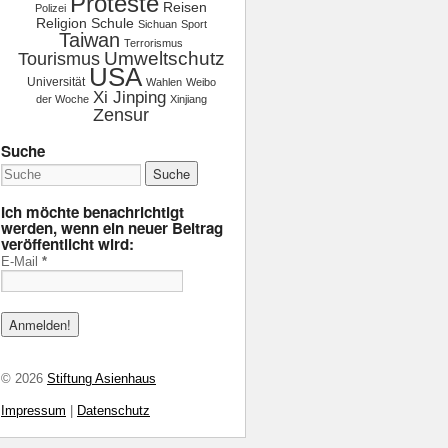
Proteste
Reisen
Polizei
Religion
Schule
Sichuan
Sport
Taiwan
Terrorismus
Tourismus
Umweltschutz
USA
Universität
Wahlen
Weibo
Xi Jinping
der Woche
Xinjiang
Zensur
Suche
Ich möchte benachrichtigt
werden, wenn ein neuer Beitrag
veröffentlicht wird:
E-Mail
*
© 2026
Stiftung Asienhaus
Impressum
|
Datenschutz