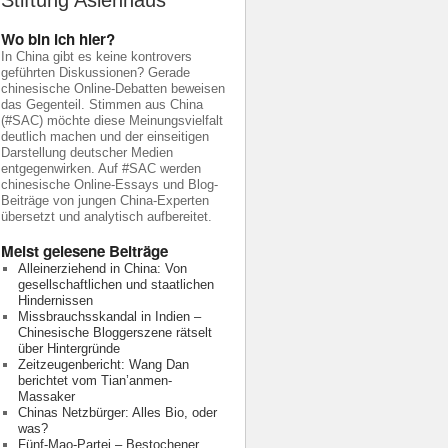
Stiftung Asienhaus
Wo bin ich hier?
In China gibt es keine kontrovers
geführten Diskussionen? Gerade
chinesische Online-Debatten beweisen
das Gegenteil. Stimmen aus China
(#SAC) möchte diese Meinungsvielfalt
deutlich machen und der einseitigen
Darstellung deutscher Medien
entgegenwirken. Auf #SAC werden
chinesische Online-Essays und Blog-
Beiträge von jungen China-Experten
übersetzt und analytisch aufbereitet.
Meist gelesene Beiträge
Alleinerziehend in China: Von
gesellschaftlichen und staatlichen
Hindernissen
Missbrauchsskandal in Indien –
Chinesische Bloggerszene rätselt
über Hintergründe
Zeitzeugenbericht: Wang Dan
berichtet vom Tian’anmen-
Massaker
Chinas Netzbürger: Alles Bio, oder
was?
Fünf-Mao-Partei – Bestochener