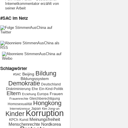
Internetkommentator erzählt von
seiner Arbeit
#SAC im Netz
Schlagwörter
Bildung
Beijing
#SAC
Bildungssystem
Demokratie
Deutschland
Diskriminierung
Ehe
Ein-Kind-Politik
Eltern
Frauen
Europa
Erziehung
Gleichberechtigung
Frauenrechte
Hongkong
Homosexualität
Japan
Internetzensur
Kim Jong-un
Korruption
Kinder
Meinungsfreiheit
KPCh
Kunst
Menschenrechte
Nordkorea