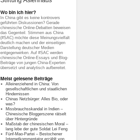
Stiftung Asienhaus
Wo bin ich hier?
In China gibt es keine kontrovers
geführten Diskussionen? Gerade
chinesische Online-Debatten beweisen
das Gegenteil. Stimmen aus China
(#SAC) möchte diese Meinungsvielfalt
deutlich machen und der einseitigen
Darstellung deutscher Medien
entgegenwirken. Auf #SAC werden
chinesische Online-Essays und Blog-
Beiträge von jungen China-Experten
übersetzt und analytisch aufbereitet.
Meist gelesene Beiträge
Alleinerziehend in China: Von
gesellschaftlichen und staatlichen
Hindernissen
Chinas Netzbürger: Alles Bio, oder
was?
Missbrauchsskandal in Indien –
Chinesische Bloggerszene rätselt
über Hintergründe
Maßstab der chinesischen Moral –
lang lebe der gute Soldat Lei Feng
Fünf-Mao-Partei – Bestochener
Internetkommentator erzählt von