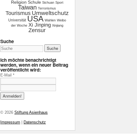
Religion
Schule
Sichuan
Sport
Taiwan
Terrorismus
Tourismus
Umweltschutz
USA
Universität
Wahlen
Weibo
Xi Jinping
der Woche
Xinjiang
Zensur
Suche
Ich möchte benachrichtigt
werden, wenn ein neuer Beitrag
veröffentlicht wird:
E-Mail
*
© 2026
Stiftung Asienhaus
Impressum
|
Datenschutz