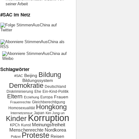
seiner Arbeit
#SAC im Netz
Schlagwörter
Bildung
Beijing
#SAC
Bildungssystem
Demokratie
Deutschland
Diskriminierung
Ehe
Ein-Kind-Politik
Eltern
Frauen
Europa
Erziehung
Gleichberechtigung
Frauenrechte
Hongkong
Homosexualität
Japan
Internetzensur
Kim Jong-un
Korruption
Kinder
Meinungsfreiheit
KPCh
Kunst
Menschenrechte
Nordkorea
Proteste
Reisen
Polizei