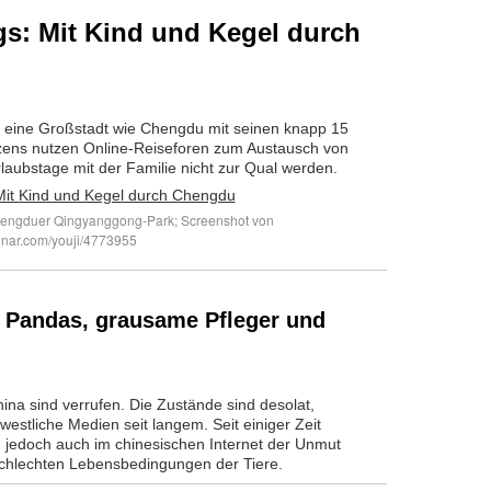
s: Mit Kind und Kegel durch
n eine Großstadt wie Chengdu mit seinen knapp 15
zens nutzen Online-Reiseforen zum Austausch von
rlaubstage mit der Familie nicht zur Qual werden.
hengduer Qingyanggong-Park; Screenshot von
.qunar.com/youji/4773955
e Pandas, grausame Pfleger und
ina sind verrufen. Die Zustände sind desolat,
n westliche Medien seit langem. Seit einiger Zeit
h jedoch auch im chinesischen Internet der Unmut
schlechten Lebensbedingungen der Tiere.