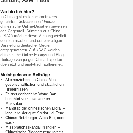
Stiftung Asienhaus
Wo bin ich hier?
In China gibt es keine kontrovers
geführten Diskussionen? Gerade
chinesische Online-Debatten beweisen
das Gegenteil. Stimmen aus China
(#SAC) möchte diese Meinungsvielfalt
deutlich machen und der einseitigen
Darstellung deutscher Medien
entgegenwirken. Auf #SAC werden
chinesische Online-Essays und Blog-
Beiträge von jungen China-Experten
übersetzt und analytisch aufbereitet.
Meist gelesene Beiträge
Alleinerziehend in China: Von
gesellschaftlichen und staatlichen
Hindernissen
Zeitzeugenbericht: Wang Dan
berichtet vom Tian’anmen-
Massaker
Maßstab der chinesischen Moral –
lang lebe der gute Soldat Lei Feng
Chinas Netzbürger: Alles Bio, oder
was?
Missbrauchsskandal in Indien –
Chinesische Bloggerszene rätselt