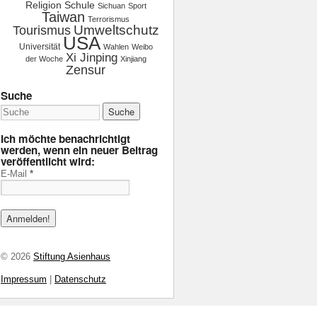
Religion
Schule
Sichuan
Sport
Taiwan
Terrorismus
Tourismus
Umweltschutz
USA
Universität
Wahlen
Weibo
Xi Jinping
der Woche
Xinjiang
Zensur
Suche
Ich möchte benachrichtigt
werden, wenn ein neuer Beitrag
veröffentlicht wird:
E-Mail
*
© 2026
Stiftung Asienhaus
Impressum
|
Datenschutz