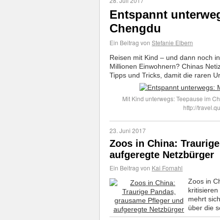
28. Juli 2017
Entspannt unterweg
Chengdu
Ein Beitrag von
Stefanie Elbern
Reisen mit Kind – und dann noch i
Millionen Einwohnern? Chinas Neti
Tipps und Tricks, damit die raren U
Mit Kind unterwegs: Teepause im C
http://travel
23. Juni 2017
Zoos in China: Traurig
aufgeregte Netzbürger
Ein Beitrag von
Kai Fornahl
Zoos in Ch
kritisiere
mehrt sic
über die 