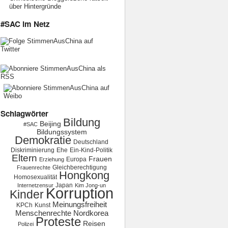
über Hintergründe
#SAC im Netz
Schlagwörter
Bildung
Beijing
#SAC
Bildungssystem
Demokratie
Deutschland
Diskriminierung
Ehe
Ein-Kind-Politik
Eltern
Frauen
Europa
Erziehung
Gleichberechtigung
Frauenrechte
Hongkong
Homosexualität
Japan
Internetzensur
Kim Jong-un
Korruption
Kinder
Meinungsfreiheit
KPCh
Kunst
Menschenrechte
Nordkorea
Proteste
Reisen
Polizei