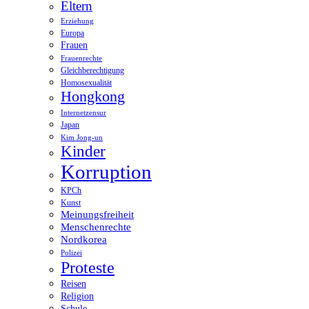
Eltern
Erziehung
Europa
Frauen
Frauenrechte
Gleichberechtigung
Homosexualität
Hongkong
Internetzensur
Japan
Kim Jong-un
Kinder
Korruption
KPCh
Kunst
Meinungsfreiheit
Menschenrechte
Nordkorea
Polizei
Proteste
Reisen
Religion
Schule