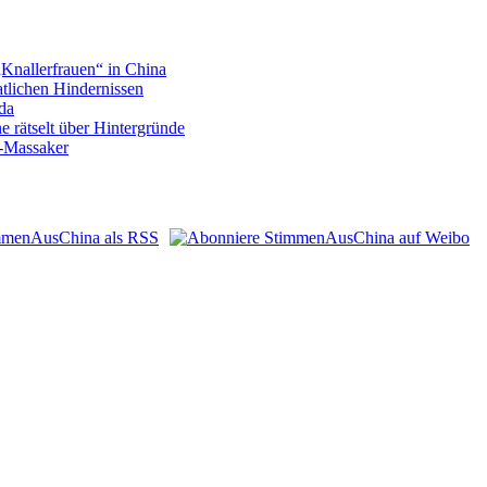
„Knallerfrauen“ in China
atlichen Hindernissen
da
 rätselt über Hintergründe
n-Massaker