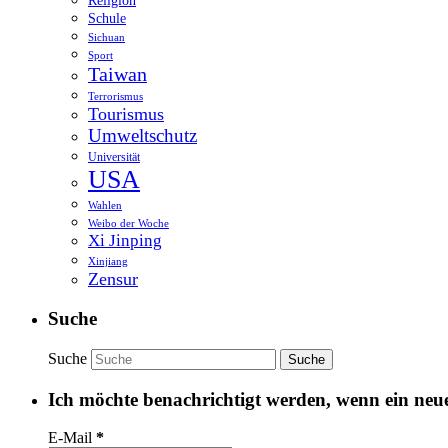
Religion
Schule
Sichuan
Sport
Taiwan
Terrorismus
Tourismus
Umweltschutz
Universität
USA
Wahlen
Weibo der Woche
Xi Jinping
Xinjiang
Zensur
Suche
Suche
Ich möchte benachrichtigt werden, wenn ein neuer
E-Mail
*