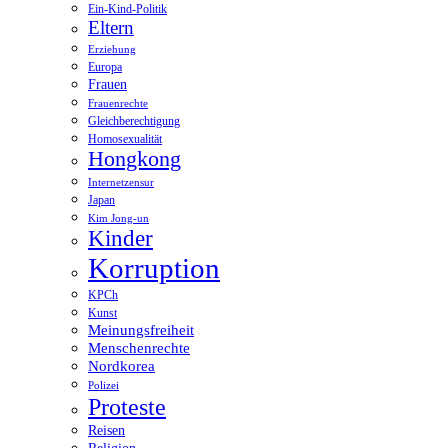
Ein-Kind-Politik
Eltern
Erziehung
Europa
Frauen
Frauenrechte
Gleichberechtigung
Homosexualität
Hongkong
Internetzensur
Japan
Kim Jong-un
Kinder
Korruption
KPCh
Kunst
Meinungsfreiheit
Menschenrechte
Nordkorea
Polizei
Proteste
Reisen