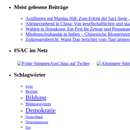
Meist gelesene Beiträge
Ausflippen mit Martina Hill: Zum Erfolg der Sat1-Serie 
Alleinerziehend in China: Von gesellschaftlichen und sta
Wahlen in Hongkong: Ein Fest für Zensur und Propagan
Missbrauchsskandal in Indien – Chinesische Bloggerszene
Zeitzeugenbericht: Wang Dan berichtet vom Tian’anme
#SAC im Netz
Schlagwörter
#SAC
Beijing
Bildung
Bildungssystem
Demokratie
Deutschland
Diskriminierung
Ehe