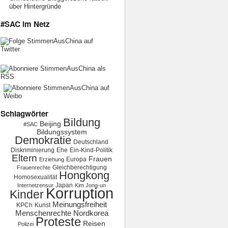
über Hintergründe
#SAC im Netz
Schlagwörter
Bildung
Beijing
#SAC
Bildungssystem
Demokratie
Deutschland
Diskriminierung
Ehe
Ein-Kind-Politik
Eltern
Frauen
Europa
Erziehung
Gleichberechtigung
Frauenrechte
Hongkong
Homosexualität
Japan
Internetzensur
Kim Jong-un
Korruption
Kinder
Meinungsfreiheit
KPCh
Kunst
Menschenrechte
Nordkorea
Proteste
Reisen
Polizei