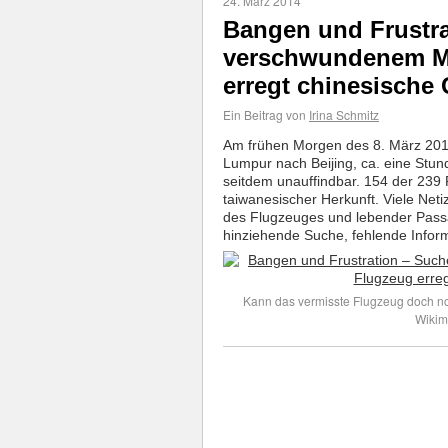
24. März 2014
Bangen und Frustra
verschwundenem Ma
erregt chinesische
Ein Beitrag von
Irina Schmitz
Am frühen Morgen des 8. März 2014
Lumpur nach Beijing, ca. eine Stun
seitdem unauffindbar. 154 der 239
taiwanesischer Herkunft. Viele Net
des Flugzeuges und lebender Passag
hinziehende Suche, fehlende Infor
Kann das vermisste Flugzeug doch n
Wiki