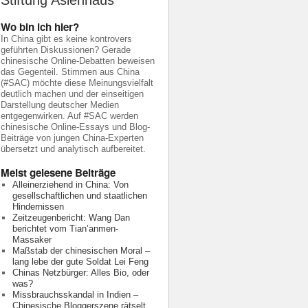
Stiftung Asienhaus
Wo bin ich hier?
In China gibt es keine kontrovers
geführten Diskussionen? Gerade
chinesische Online-Debatten beweisen
das Gegenteil. Stimmen aus China
(#SAC) möchte diese Meinungsvielfalt
deutlich machen und der einseitigen
Darstellung deutscher Medien
entgegenwirken. Auf #SAC werden
chinesische Online-Essays und Blog-
Beiträge von jungen China-Experten
übersetzt und analytisch aufbereitet.
Meist gelesene Beiträge
Alleinerziehend in China: Von
gesellschaftlichen und staatlichen
Hindernissen
Zeitzeugenbericht: Wang Dan
berichtet vom Tian’anmen-
Massaker
Maßstab der chinesischen Moral –
lang lebe der gute Soldat Lei Feng
Chinas Netzbürger: Alles Bio, oder
was?
Missbrauchsskandal in Indien –
Chinesische Bloggerszene rätselt