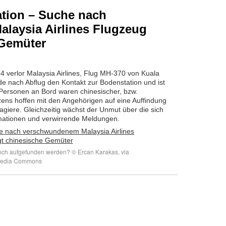
tion – Suche nach
laysia Airlines Flugzeug
 Gemüter
 verlor Malaysia Airlines, Flug MH-370 von Kuala
de nach Abflug den Kontakt zur Bodenstation und ist
 Personen an Bord waren chinesischer, bzw.
izens hoffen mit den Angehörigen auf eine Auffindung
iere. Gleichzeitig wächst der Unmut über die sich
mationen und verwirrende Meldungen.
och aufgefunden werden? © Ercan Karakas, via
media Commons