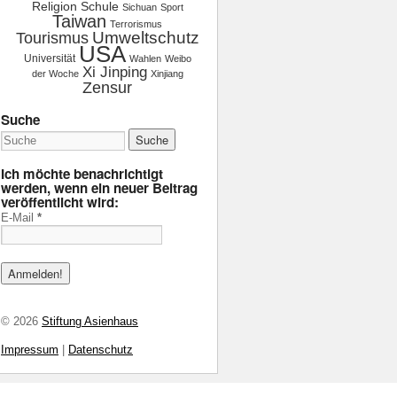
Religion
Schule
Sichuan
Sport
Taiwan
Terrorismus
Tourismus
Umweltschutz
USA
Universität
Wahlen
Weibo
Xi Jinping
der Woche
Xinjiang
Zensur
Suche
Ich möchte benachrichtigt
werden, wenn ein neuer Beitrag
veröffentlicht wird:
E-Mail
*
© 2026
Stiftung Asienhaus
Impressum
|
Datenschutz