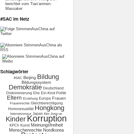
berichtet vom Tian’anmen-
Massaker
#SAC im Netz
Schlagwörter
Bildung
Beijing
#SAC
Bildungssystem
Demokratie
Deutschland
Diskriminierung
Ehe
Ein-Kind-Politik
Eltern
Frauen
Europa
Erziehung
Gleichberechtigung
Frauenrechte
Hongkong
Homosexualität
Japan
Internetzensur
Kim Jong-un
Korruption
Kinder
Meinungsfreiheit
KPCh
Kunst
Menschenrechte
Nordkorea