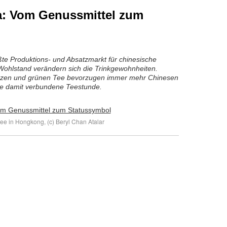
a: Vom Genussmittel zum
ößte Produktions- und Absatzmarkt für chinesische
ohlstand verändern sich die Trinkgewohnheiten.
arzen und grünen Tee bevorzugen immer mehr Chinesen
die damit verbundene Teestunde.
ee in Hongkong, (c) Beryl Chan Atalar