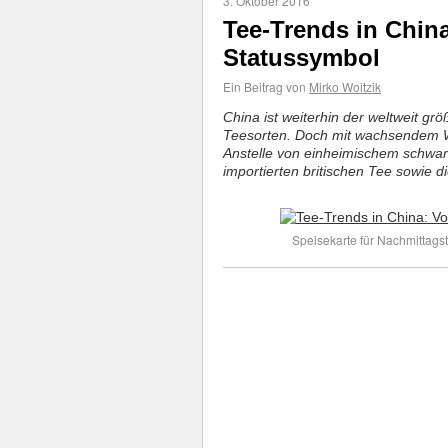
3. Oktober 2016
Tee-Trends in Chin
Statussymbol
Ein Beitrag von
Mirko Woitzik
China ist weiterhin der weltweit gr
Teesorten. Doch mit wachsendem W
Anstelle von einheimischem schw
importierten britischen Tee sowie 
Speisekarte für Nachmittagst