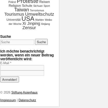
Proteste
Reisen
Polizei
Religion
Schule
Sichuan
Sport
Taiwan
Terrorismus
Tourismus
Umweltschutz
USA
Universität
Wahlen
Weibo
Xi Jinping
der Woche
Xinjiang
Zensur
Suche
Ich möchte benachrichtigt
werden, wenn ein neuer Beitrag
veröffentlicht wird:
E-Mail
*
© 2026
Stiftung Asienhaus
Impressum
|
Datenschutz