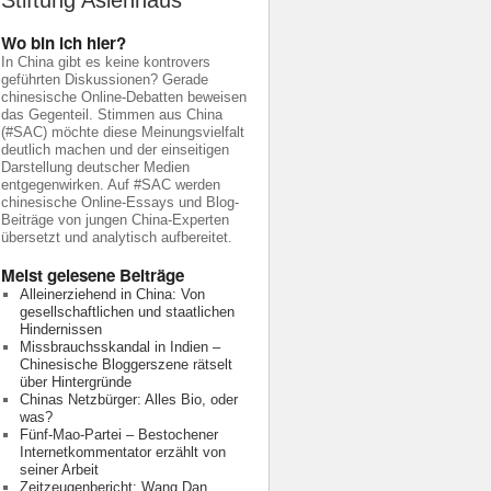
Stiftung Asienhaus
Wo bin ich hier?
In China gibt es keine kontrovers
geführten Diskussionen? Gerade
chinesische Online-Debatten beweisen
das Gegenteil. Stimmen aus China
(#SAC) möchte diese Meinungsvielfalt
deutlich machen und der einseitigen
Darstellung deutscher Medien
entgegenwirken. Auf #SAC werden
chinesische Online-Essays und Blog-
Beiträge von jungen China-Experten
übersetzt und analytisch aufbereitet.
Meist gelesene Beiträge
Alleinerziehend in China: Von
gesellschaftlichen und staatlichen
Hindernissen
Missbrauchsskandal in Indien –
Chinesische Bloggerszene rätselt
über Hintergründe
Chinas Netzbürger: Alles Bio, oder
was?
Fünf-Mao-Partei – Bestochener
Internetkommentator erzählt von
seiner Arbeit
Zeitzeugenbericht: Wang Dan