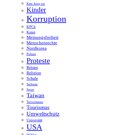
Kim Jong-un
Kinder
Korruption
KPCh
Kunst
Meinungsfreiheit
Menschenrechte
Nordkorea
Polizei
Proteste
Reisen
Religion
Schule
Sichuan
Sport
Taiwan
Terrorismus
Tourismus
Umweltschutz
Universität
USA
Wahlen