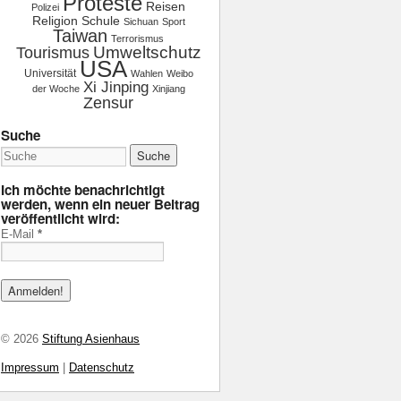
Proteste
Reisen
Polizei
Religion
Schule
Sichuan
Sport
Taiwan
Terrorismus
Tourismus
Umweltschutz
USA
Universität
Wahlen
Weibo
Xi Jinping
der Woche
Xinjiang
Zensur
Suche
Ich möchte benachrichtigt
werden, wenn ein neuer Beitrag
veröffentlicht wird:
E-Mail
*
© 2026
Stiftung Asienhaus
Impressum
|
Datenschutz