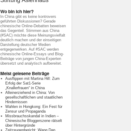
Stiftung Asienhaus
Wo bin ich hier?
In China gibt es keine kontrovers
geführten Diskussionen? Gerade
chinesische Online-Debatten beweisen
das Gegenteil. Stimmen aus China
(#SAC) möchte diese Meinungsvielfalt
deutlich machen und der einseitigen
Darstellung deutscher Medien
entgegenwirken. Auf #SAC werden
chinesische Online-Essays und Blog-
Beiträge von jungen China-Experten
übersetzt und analytisch aufbereitet.
Meist gelesene Beiträge
Ausflippen mit Martina Hill: Zum
Erfolg der Sat1-Serie
„Knallerfrauen“ in China
Alleinerziehend in China: Von
gesellschaftlichen und staatlichen
Hindernissen
Wahlen in Hongkong: Ein Fest für
Zensur und Propaganda
Missbrauchsskandal in Indien –
Chinesische Bloggerszene rätselt
über Hintergründe
Zeitzeugenbericht: Wang Dan