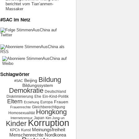
berichtet vom Tian’anmen-
Massaker
#SAC im Netz
Schlagwörter
Bildung
Beijing
#SAC
Bildungssystem
Demokratie
Deutschland
Diskriminierung
Ehe
Ein-Kind-Politik
Eltern
Frauen
Europa
Erziehung
Gleichberechtigung
Frauenrechte
Hongkong
Homosexualität
Japan
Internetzensur
Kim Jong-un
Korruption
Kinder
Meinungsfreiheit
KPCh
Kunst
Menschenrechte
Nordkorea