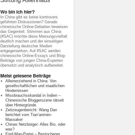
Stiftung Asienhaus
Wo bin ich hier?
In China gibt es keine kontrovers
geführten Diskussionen? Gerade
chinesische Online-Debatten beweisen
das Gegenteil. Stimmen aus China
(#SAC) möchte diese Meinungsvielfalt
deutlich machen und der einseitigen
Darstellung deutscher Medien
entgegenwirken. Auf #SAC werden
chinesische Online-Essays und Blog-
Beiträge von jungen China-Experten
übersetzt und analytisch aufbereitet.
Meist gelesene Beiträge
Alleinerziehend in China: Von
gesellschaftlichen und staatlichen
Hindernissen
Missbrauchsskandal in Indien –
Chinesische Bloggerszene rätselt
über Hintergründe
Zeitzeugenbericht: Wang Dan
berichtet vom Tian’anmen-
Massaker
Chinas Netzbürger: Alles Bio, oder
was?
Fünf-Mao-Partei – Bestochener