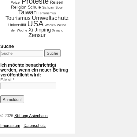
Proteste
Reisen
Polizei
Religion
Schule
Sichuan
Sport
Taiwan
Terrorismus
Tourismus
Umweltschutz
USA
Universität
Wahlen
Weibo
Xi Jinping
der Woche
Xinjiang
Zensur
Suche
Ich möchte benachrichtigt
werden, wenn ein neuer Beitrag
veröffentlicht wird:
E-Mail
*
© 2026
Stiftung Asienhaus
Impressum
|
Datenschutz