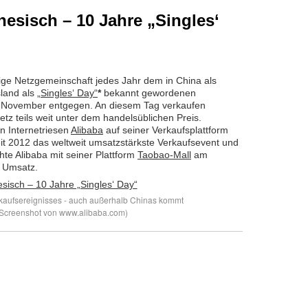
esisch – 10 Jahre „Singles‘
dige Netzgemeinschaft jedes Jahr dem in China als
land als
„Singles‘ Day“
*
bekannt gewordenen
. November entgegen. An diesem Tag verkaufen
tz teils weit unter dem handelsüblichen Preis.
n Internetriesen
Alibaba
auf seiner Verkaufsplattform
eit 2012 das weltweit umsatzstärkste Verkaufsevent und
te Alibaba mit seiner Plattform
Taobao-Mall
am
o Umsatz.
aufsereignisses - auch außerhalb Chinas kommt
 (Screenshot von www.alibaba.com)