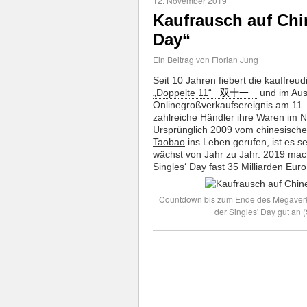
12. November 2019
Kaufrausch auf Chin
Day“
Ein Beitrag von
Florian Jung
Seit 10 Jahren fiebert die kauffreu
„Doppelte 11“
双十一
und im Aus
Onlinegroßverkaufsereignis am 11
zahlreiche Händler ihre Waren im Ne
Ursprünglich 2009 vom chinesische
Taobao
ins Leben gerufen, ist es s
wächst von Jahr zu Jahr. 2019 mach
Singles‘ Day fast 35 Milliarden Eur
Countdown bis zum Ende des Megaverk
der Singles' Day gut an