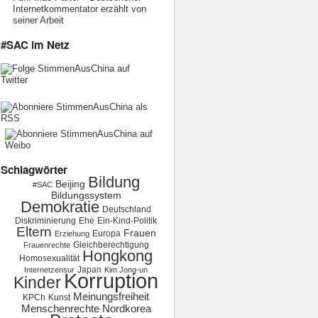
Internetkommentator erzählt von
seiner Arbeit
#SAC im Netz
Schlagwörter
Bildung
Beijing
#SAC
Bildungssystem
Demokratie
Deutschland
Diskriminierung
Ehe
Ein-Kind-Politik
Eltern
Frauen
Europa
Erziehung
Gleichberechtigung
Frauenrechte
Hongkong
Homosexualität
Japan
Internetzensur
Kim Jong-un
Korruption
Kinder
Meinungsfreiheit
KPCh
Kunst
Menschenrechte
Nordkorea