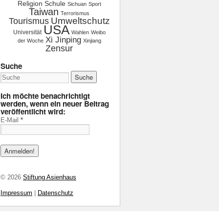
Religion
Schule
Sichuan
Sport
Taiwan
Terrorismus
Tourismus
Umweltschutz
USA
Universität
Wahlen
Weibo
Xi Jinping
der Woche
Xinjiang
Zensur
Suche
Ich möchte benachrichtigt
werden, wenn ein neuer Beitrag
veröffentlicht wird:
E-Mail
*
© 2026
Stiftung Asienhaus
Impressum
|
Datenschutz