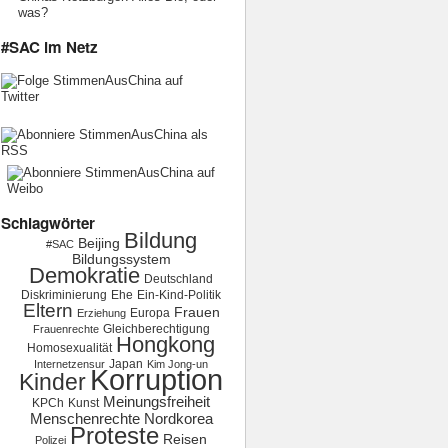
was?
#SAC im Netz
Schlagwörter
Bildung
Beijing
#SAC
Bildungssystem
Demokratie
Deutschland
Diskriminierung
Ehe
Ein-Kind-Politik
Eltern
Frauen
Europa
Erziehung
Gleichberechtigung
Frauenrechte
Hongkong
Homosexualität
Japan
Internetzensur
Kim Jong-un
Korruption
Kinder
Meinungsfreiheit
KPCh
Kunst
Menschenrechte
Nordkorea
Proteste
Reisen
Polizei