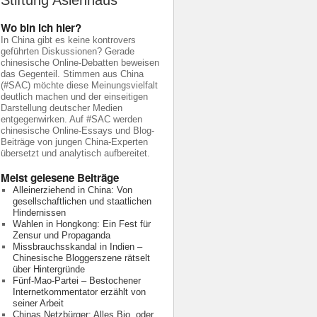
Stiftung Asienhaus
Wo bin ich hier?
In China gibt es keine kontrovers
geführten Diskussionen? Gerade
chinesische Online-Debatten beweisen
das Gegenteil. Stimmen aus China
(#SAC) möchte diese Meinungsvielfalt
deutlich machen und der einseitigen
Darstellung deutscher Medien
entgegenwirken. Auf #SAC werden
chinesische Online-Essays und Blog-
Beiträge von jungen China-Experten
übersetzt und analytisch aufbereitet.
Meist gelesene Beiträge
Alleinerziehend in China: Von
gesellschaftlichen und staatlichen
Hindernissen
Wahlen in Hongkong: Ein Fest für
Zensur und Propaganda
Missbrauchsskandal in Indien –
Chinesische Bloggerszene rätselt
über Hintergründe
Fünf-Mao-Partei – Bestochener
Internetkommentator erzählt von
seiner Arbeit
Chinas Netzbürger: Alles Bio, oder