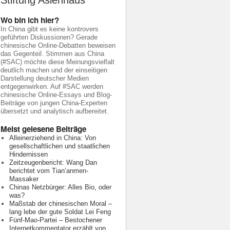
Stiftung Asienhaus
Wo bin ich hier?
In China gibt es keine kontrovers
geführten Diskussionen? Gerade
chinesische Online-Debatten beweisen
das Gegenteil. Stimmen aus China
(#SAC) möchte diese Meinungsvielfalt
deutlich machen und der einseitigen
Darstellung deutscher Medien
entgegenwirken. Auf #SAC werden
chinesische Online-Essays und Blog-
Beiträge von jungen China-Experten
übersetzt und analytisch aufbereitet.
Meist gelesene Beiträge
Alleinerziehend in China: Von
gesellschaftlichen und staatlichen
Hindernissen
Zeitzeugenbericht: Wang Dan
berichtet vom Tian’anmen-
Massaker
Chinas Netzbürger: Alles Bio, oder
was?
Maßstab der chinesischen Moral –
lang lebe der gute Soldat Lei Feng
Fünf-Mao-Partei – Bestochener
Internetkommentator erzählt von