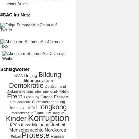
seiner Arbeit
#SAC im Netz
Schlagwörter
Bildung
Beijing
#SAC
Bildungssystem
Demokratie
Deutschland
Diskriminierung
Ehe
Ein-Kind-Politik
Eltern
Frauen
Europa
Erziehung
Gleichberechtigung
Frauenrechte
Hongkong
Homosexualität
Japan
Internetzensur
Kim Jong-un
Korruption
Kinder
Meinungsfreiheit
KPCh
Kunst
Menschenrechte
Nordkorea
Proteste
Reisen
Polizei