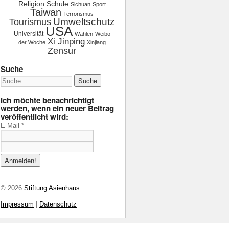
Religion
Schule
Sichuan
Sport
Taiwan
Terrorismus
Tourismus
Umweltschutz
USA
Universität
Wahlen
Weibo
Xi Jinping
der Woche
Xinjiang
Zensur
Suche
Ich möchte benachrichtigt
werden, wenn ein neuer Beitrag
veröffentlicht wird:
E-Mail
*
© 2026
Stiftung Asienhaus
Impressum
|
Datenschutz