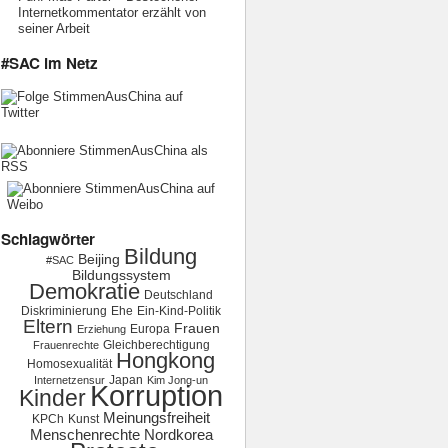
Internetkommentator erzählt von
seiner Arbeit
#SAC im Netz
Schlagwörter
Bildung
Beijing
#SAC
Bildungssystem
Demokratie
Deutschland
Diskriminierung
Ehe
Ein-Kind-Politik
Eltern
Frauen
Europa
Erziehung
Gleichberechtigung
Frauenrechte
Hongkong
Homosexualität
Japan
Internetzensur
Kim Jong-un
Korruption
Kinder
Meinungsfreiheit
KPCh
Kunst
Menschenrechte
Nordkorea