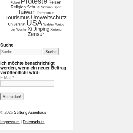
Proteste
Reisen
Polizei
Religion
Schule
Sichuan
Sport
Taiwan
Terrorismus
Tourismus
Umweltschutz
USA
Universität
Wahlen
Weibo
Xi Jinping
der Woche
Xinjiang
Zensur
Suche
Ich möchte benachrichtigt
werden, wenn ein neuer Beitrag
veröffentlicht wird:
E-Mail
*
© 2026
Stiftung Asienhaus
Impressum
|
Datenschutz