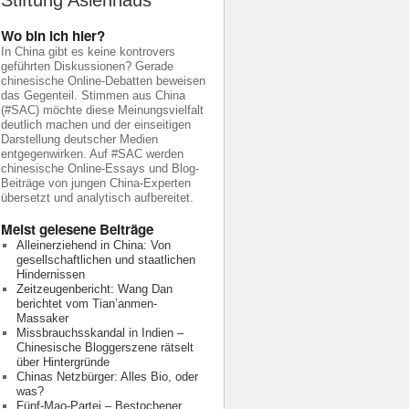
Stiftung Asienhaus
Wo bin ich hier?
In China gibt es keine kontrovers
geführten Diskussionen? Gerade
chinesische Online-Debatten beweisen
das Gegenteil. Stimmen aus China
(#SAC) möchte diese Meinungsvielfalt
deutlich machen und der einseitigen
Darstellung deutscher Medien
entgegenwirken. Auf #SAC werden
chinesische Online-Essays und Blog-
Beiträge von jungen China-Experten
übersetzt und analytisch aufbereitet.
Meist gelesene Beiträge
Alleinerziehend in China: Von
gesellschaftlichen und staatlichen
Hindernissen
Zeitzeugenbericht: Wang Dan
berichtet vom Tian’anmen-
Massaker
Missbrauchsskandal in Indien –
Chinesische Bloggerszene rätselt
über Hintergründe
Chinas Netzbürger: Alles Bio, oder
was?
Fünf-Mao-Partei – Bestochener