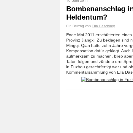
10. Juni 2011
Bombenanschlag in
Heldentum?
Ein Beitrag von
Ella Daschkey
Ende Mai 2011 erschütterten eines 
Provinz Jiangxi. Zu beklagen sind 
Mingqi. Qian hatte zehn Jahre verg
Kompensation dafür geklagt. Auch ü
aufmerksam zu machen, blieb aber m
Taten folgen und zündete drei Spre
in Fuzhou gerechtfertigt war und ob 
Kommentarsammlung von Ella Dasc