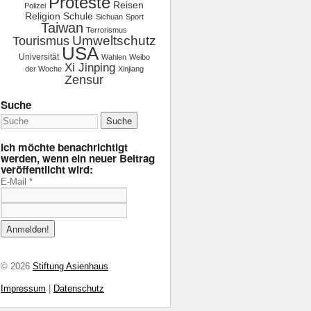
Proteste
Reisen
Polizei
Religion
Schule
Sichuan
Sport
Taiwan
Terrorismus
Tourismus
Umweltschutz
USA
Universität
Wahlen
Weibo
Xi Jinping
der Woche
Xinjiang
Zensur
Suche
Ich möchte benachrichtigt
werden, wenn ein neuer Beitrag
veröffentlicht wird:
E-Mail
*
© 2026
Stiftung Asienhaus
Impressum
|
Datenschutz