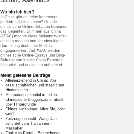
Stiftung Asienhaus
Wo bin ich hier?
In China gibt es keine kontrovers
geführten Diskussionen? Gerade
chinesische Online-Debatten beweisen
das Gegenteil. Stimmen aus China
(#SAC) möchte diese Meinungsvielfalt
deutlich machen und der einseitigen
Darstellung deutscher Medien
entgegenwirken. Auf #SAC werden
chinesische Online-Essays und Blog-
Beiträge von jungen China-Experten
übersetzt und analytisch aufbereitet.
Meist gelesene Beiträge
Alleinerziehend in China: Von
gesellschaftlichen und staatlichen
Hindernissen
Missbrauchsskandal in Indien –
Chinesische Bloggerszene rätselt
über Hintergründe
Chinas Netzbürger: Alles Bio, oder
was?
Zeitzeugenbericht: Wang Dan
berichtet vom Tian’anmen-
Massaker
Fünf-Mao-Partei – Bestochener