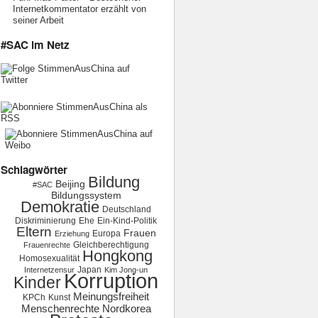
Internetkommentator erzählt von
seiner Arbeit
#SAC im Netz
Schlagwörter
Bildung
Beijing
#SAC
Bildungssystem
Demokratie
Deutschland
Diskriminierung
Ehe
Ein-Kind-Politik
Eltern
Frauen
Europa
Erziehung
Gleichberechtigung
Frauenrechte
Hongkong
Homosexualität
Japan
Internetzensur
Kim Jong-un
Korruption
Kinder
Meinungsfreiheit
KPCh
Kunst
Menschenrechte
Nordkorea