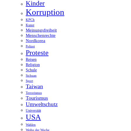
Kinder
Korruption
KPCh
Kunst
Meinungsfreiheit
Menschenrechte
Nordkorea
Polizei
Proteste
Reisen
Religion
Schule
Sichuan
Sport
Taiwan
Terrorismus
Tourismus
Umweltschutz
Universität
USA
Wahlen
Weibo der Woche