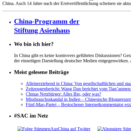
China. Auch 14 Jahre nach der Erstveröffentlichung scheinen sie aktuel
China-Programm der
Stiftung Asienhaus
Wo bin ich hier?
In China gibt es keine kontrovers geführten Diskussionen? Ge
der einseitigen Darstellung deutscher Medien entgegenwirken.
Meist gelesene Beiträge
Alleinerziehend in China: Von gesellschaftlichen und sta
Zeitzeugenbericht: Wang Dan berichtet vom Tian’anme
Chinas Netzbürger: Alles Bio, oder was?
Missbrauchsskandal in Indien – Chinesische Bloggerszene
Fünf-Mao-Partei – Bestochener Internetkommentator erzä
#SAC im Netz