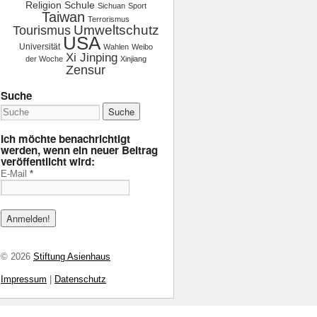
Religion
Schule
Sichuan
Sport
Taiwan
Terrorismus
Tourismus
Umweltschutz
USA
Universität
Wahlen
Weibo
Xi Jinping
der Woche
Xinjiang
Zensur
Suche
Ich möchte benachrichtigt
werden, wenn ein neuer Beitrag
veröffentlicht wird:
E-Mail
*
© 2026
Stiftung Asienhaus
Impressum
|
Datenschutz