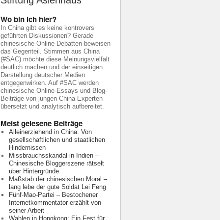
Stiftung Asienhaus
Wo bin ich hier?
In China gibt es keine kontrovers
geführten Diskussionen? Gerade
chinesische Online-Debatten beweisen
das Gegenteil. Stimmen aus China
(#SAC) möchte diese Meinungsvielfalt
deutlich machen und der einseitigen
Darstellung deutscher Medien
entgegenwirken. Auf #SAC werden
chinesische Online-Essays und Blog-
Beiträge von jungen China-Experten
übersetzt und analytisch aufbereitet.
Meist gelesene Beiträge
Alleinerziehend in China: Von
gesellschaftlichen und staatlichen
Hindernissen
Missbrauchsskandal in Indien –
Chinesische Bloggerszene rätselt
über Hintergründe
Maßstab der chinesischen Moral –
lang lebe der gute Soldat Lei Feng
Fünf-Mao-Partei – Bestochener
Internetkommentator erzählt von
seiner Arbeit
Wahlen in Hongkong: Ein Fest für