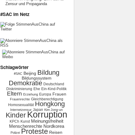
Zensur und Propaganda
#SAC im Netz
Schlagwörter
Bildung
Beijing
#SAC
Bildungssystem
Demokratie
Deutschland
Diskriminierung
Ehe
Ein-Kind-Politik
Eltern
Frauen
Europa
Erziehung
Gleichberechtigung
Frauenrechte
Hongkong
Homosexualität
Japan
Internetzensur
Kim Jong-un
Korruption
Kinder
Meinungsfreiheit
KPCh
Kunst
Menschenrechte
Nordkorea
Proteste
Reisen
Polizei