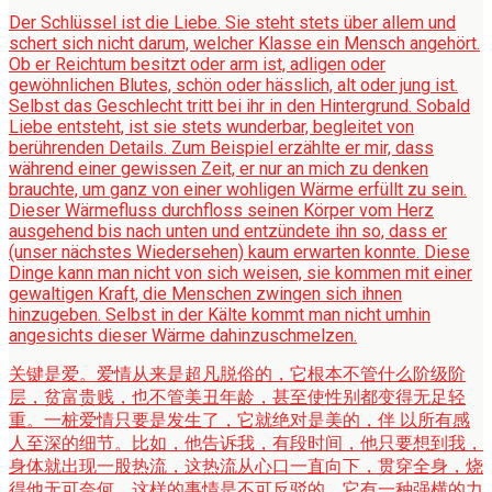
Der Schlüssel ist die Liebe. Sie steht stets über allem und
schert sich nicht darum, welcher Klasse ein Mensch angehört.
Ob er Reichtum besitzt oder arm ist, adligen oder
gewöhnlichen Blutes, schön oder hässlich, alt oder jung ist.
Selbst das Geschlecht tritt bei ihr in den Hintergrund. Sobald
Liebe entsteht, ist sie stets wunderbar, begleitet von
berührenden Details. Zum Beispiel erzählte er mir, dass
während einer gewissen Zeit, er nur an mich zu denken
brauchte, um ganz von einer wohligen Wärme erfüllt zu sein.
Dieser Wärmefluss durchfloss seinen Körper vom Herz
ausgehend bis nach unten und entzündete ihn so, dass er
(unser nächstes Wiedersehen) kaum erwarten konnte. Diese
Dinge kann man nicht von sich weisen, sie kommen mit einer
gewaltigen Kraft, die Menschen zwingen sich ihnen
hinzugeben. Selbst in der Kälte kommt man nicht umhin
angesichts dieser Wärme dahinzuschmelzen.
关键是爱。爱情从来是超凡脱俗的，它根本不管什么阶级阶
层，贫富贵贱，也不管美丑年龄，甚至使性别都变得无足轻
重。一桩爱情只要是发生了，它就绝对是美的，伴 以所有感
人至深的细节。比如，他告诉我，有段时间，他只要想到我，
身体就出现一股热流，这热流从心口一直向下，贯穿全身，烧
得他无可奈何。这样的事情是不可反驳的，它有一种强横的力