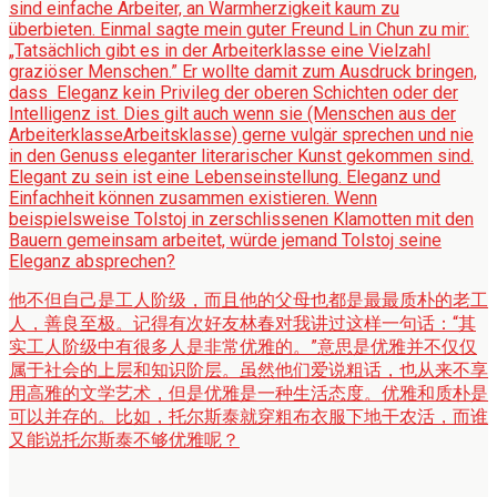
sind einfache Arbeiter, an Warmherzigkeit kaum zu
überbieten. Einmal sagte mein guter Freund Lin Chun zu mir:
„Tatsächlich gibt es in der Arbeiterklasse eine Vielzahl
graziöser Menschen.” Er wollte damit zum Ausdruck bringen,
dass Eleganz kein Privileg der oberen Schichten oder der
Intelligenz ist. Dies gilt auch wenn sie (Menschen aus der
ArbeiterklasseArbeitsklasse) gerne vulgär sprechen und nie
in den Genuss eleganter literarischer Kunst gekommen sind.
Elegant zu sein ist eine Lebenseinstellung. Eleganz und
Einfachheit können zusammen existieren. Wenn
beispielsweise Tolstoj in zerschlissenen Klamotten mit den
Bauern gemeinsam arbeitet, würde jemand Tolstoj seine
Eleganz absprechen?
他不但自己是工人阶级，而且他的父母也都是最最质朴的老工
人，善良至极。记得有次好友林春对我讲过这样一句话：“其
实工人阶级中有很多人是非常优雅的。”意思是优雅并不仅仅
属于社会的上层和知识阶层。虽然他们爱说粗话，也从来不享
用高雅的文学艺术，但是优雅是一种生活态度。优雅和质朴是
可以并存的。比如，托尔斯泰就穿粗布衣服下地干农活，而谁
又能说托尔斯泰不够优雅呢？