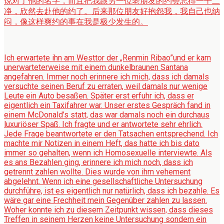
说对了他的名字，而且把我跟另一位老朋友的约会忘得一干二
净，欣然去赴他的约了。后来那位朋友好抱怨我，我自己也纳
闷，像这样爽约的事在我是极少发生的。
Ich erwartete ihn am Westtor der „Renmin Ribao”und er kam
unerwarteterweise mit einem dunkelbraunen Santana
angefahren. Immer noch erinnere ich mich, dass ich damals
versuchte seinen Beruf zu erraten, weil damals nur wenige
Leute ein Auto besaßen. Später erst erfuhr ich, dass er
eigentlich ein Taxifahrer war. Unser erstes Gespräch fand in
einem McDonald’s statt, das war damals noch ein durchaus
luxuriöser Spaß. Ich fragte und er antwortete sehr ehrlich.
Jede Frage beantwortete er den Tatsachen entsprechend. Ich
machte mir Notizen in einem Heft, das hatte ich bis dato
immer so gehalten, wenn ich Homosexuelle interviewte. Als
es ans Bezahlen ging, erinnere ich mich noch, dass ich
getrennt zahlen wollte. Dies wurde von ihm vehement
abgelehnt. Wenn ich eine gesellschaftliche Untersuchung
durchführe, ist es eigentlich nur natürlich, dass ich bezahle. Es
wäre gar eine Frechheit mein Gegenüber zahlen zu lassen.
Woher konnte ich zu diesem Zeitpunkt wissen, dass dieses
Treffen in seinem Herzen keine Untersuchung sondern ein