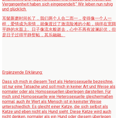
Vergangenheit haben sich eingependelt,” Wir leben nun ruhig
und glücklich.
耳鬓厮磨时间长了，我们两个人合二而一，变得像一个人一
样，爱情成为亲情，就像渡过了激流险滩的小船，徜徉在宽阔
平静的水面上。日子像流水般逝去，心中不再有波澜起伏，但
是日子过得平静熨帖，其乐融融。
Ergänzende Erklärung:
Dass ich mich in diesem Text als Heterosexuelle bezeichne,
ist nur eine Tatsache und soll mich in keiner Art und Weise als
normaler oder als Homosexuellen überlegen darstellen. Für
mich sind Homosexuelle wie Heterosexuelle gleichermaßen
normal, auch ihr Wert als Mensch ist in keinster Weise
unterschiedlich. Es gleicht einer Katze, die sich selbst als
Katze und eben nicht als Hund sieht. Diese Katze wird auch
nicht denken, normaler als ein Hund oder diesem überlegen