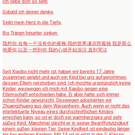
Ich liebe dich so sehr,
Sobald ich deiner denke,
Sinkt mein Herz in die Tiefe,
Bis Tränen hinunter sinken.
我想你 在每一个没有你的夜晚 我的世界凄凉而孤独 我是那么
地爱你 以至一想到你 我的心就开始深沉 直到哭泣
Seit Xiaobo nicht mehr ist, haben wir bereits 17 Jahre
zusammen gelebt und auch ein Kind bei uns aufgenommen,
dessen Eltern verstorben sind. Ich mochte ursprünglich keine
Kinder, weswegen ich mich mit Xiaobo gegen eine
Elternschaft entschieden habe. Er aber hatte sich immer
schon Kinder gewünscht. Deswegen adoptierten wir
Zhuangzhuang aus dem Waisenheim. Auch wenn er nicht das
intellektuelle Niveau eines durchschnittlichen Kindes
erreichen kann, so ist er doch ein warmherziges und sehr
süßes Kind. Manchmal gleicht er in seiner Begriffstutzigkeit
einem süßen, kleinen Tier. Seine Kindheit ist eindeutig länger
als bei anderen Kindern. Mit 14 ist er jetzt in der 5. Klasse,