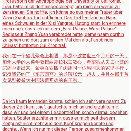
Professorin der Anthropologie der University of California,
Lisa, hatte mich dort hingeschleppt, um mich ein wenig zu
zerstreuen. Sie hoffte, ich könne so aus meiner Trauer über
Wang Xiaobos Tod entfliehen. Das Treffen fand im Haus
eines Schwulen in der Xisi Yangrou Hutong statt. Ich erinnere
mich noch, dass ich mit dem „East Palace, West Palace”-
Regisseur Zhang Yuan verabredet hatte, gemeinsam dorthin
zu gehen und dort zum ersten Mal den als „Fassbinder
Chinas” betitelten Cui Zi’en traf.
我们在一个酷儿聚会上相遇，那是小波去世三个月后的一天，
加州大学的人类学教授丽莎拉我去散心，希望我从失去小波的
悲痛中走出来。聚会在西四羊肉胡同一位男同志的家里举行，
记得我还约了《东宫西宫》的导演张元一起去，并且在那里首
次见到被誉为中国法斯宾德的崔子恩。
Da ich kaum jemanden kannte, schien ich sehr vereinsamt. Zu
dieser Zeit kam „sie”, quatschte mich an und erzählte mir,
dass wir uns bei einem Lesbentreffen schon einmal gesehen
hatten. Später erzählte er mir, dass er mich seit diesem
Zeitpunkt nicht mehr aus dem Kopf kriegen konnte und
dachte: „Wenn ich nur mit dieser Person zusammenkommen