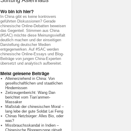
Stiftung Asienhaus
Wo bin ich hier?
In China gibt es keine kontrovers
geführten Diskussionen? Gerade
chinesische Online-Debatten beweisen
das Gegenteil. Stimmen aus China
(#SAC) möchte diese Meinungsvielfalt
deutlich machen und der einseitigen
Darstellung deutscher Medien
entgegenwirken. Auf #SAC werden
chinesische Online-Essays und Blog-
Beiträge von jungen China-Experten
übersetzt und analytisch aufbereitet.
Meist gelesene Beiträge
Alleinerziehend in China: Von
gesellschaftlichen und staatlichen
Hindernissen
Zeitzeugenbericht: Wang Dan
berichtet vom Tian’anmen-
Massaker
Maßstab der chinesischen Moral –
lang lebe der gute Soldat Lei Feng
Chinas Netzbürger: Alles Bio, oder
was?
Missbrauchsskandal in Indien –
Chinesische Bloggerszene rätselt