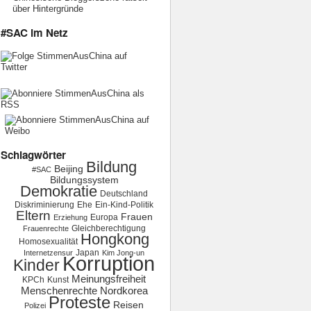
über Hintergründe
#SAC im Netz
Schlagwörter
Bildung
Beijing
#SAC
Bildungssystem
Demokratie
Deutschland
Diskriminierung
Ehe
Ein-Kind-Politik
Eltern
Frauen
Europa
Erziehung
Gleichberechtigung
Frauenrechte
Hongkong
Homosexualität
Japan
Internetzensur
Kim Jong-un
Korruption
Kinder
Meinungsfreiheit
KPCh
Kunst
Menschenrechte
Nordkorea
Proteste
Reisen
Polizei