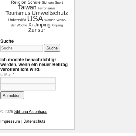
Religion
Schule
Sichuan
Sport
Taiwan
Terrorismus
Tourismus
Umweltschutz
USA
Universität
Wahlen
Weibo
Xi Jinping
der Woche
Xinjiang
Zensur
Suche
Ich möchte benachrichtigt
werden, wenn ein neuer Beitrag
veröffentlicht wird:
E-Mail
*
© 2026
Stiftung Asienhaus
Impressum
|
Datenschutz