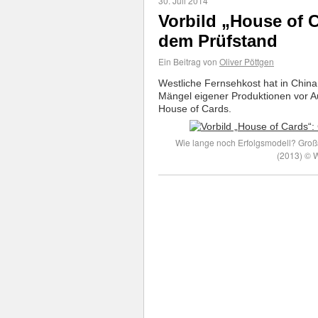
30. Juli 2014
Vorbild „House of 
dem Prüfstand
Ein Beitrag von
Oliver Pöttgen
Westliche Fernsehkost hat in China 
Mängel eigener Produktionen vor A
House of Cards.
Wie lange noch Erfolgsmodell? Großs
(2013) © 