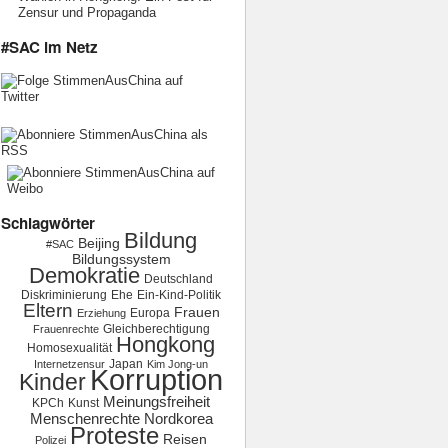
Zensur und Propaganda
#SAC im Netz
Schlagwörter
Bildung
Beijing
#SAC
Bildungssystem
Demokratie
Deutschland
Diskriminierung
Ehe
Ein-Kind-Politik
Eltern
Frauen
Europa
Erziehung
Gleichberechtigung
Frauenrechte
Hongkong
Homosexualität
Japan
Internetzensur
Kim Jong-un
Korruption
Kinder
Meinungsfreiheit
KPCh
Kunst
Menschenrechte
Nordkorea
Proteste
Reisen
Polizei