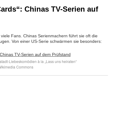
Cards“: Chinas TV-Serien auf
viele Fans. Chinas Serienmachern führt sie oft die
ugen. Von einer US-Serie schwärmen sie besonders:
tadt-Liebeskomödien à la „Lass uns heiraten“
Wikimedia Commons