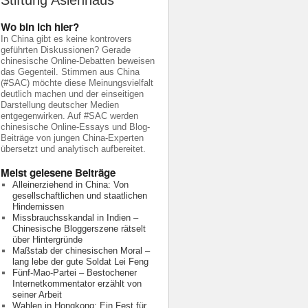
Stiftung Asienhaus
Wo bin ich hier?
In China gibt es keine kontrovers
geführten Diskussionen? Gerade
chinesische Online-Debatten beweisen
das Gegenteil. Stimmen aus China
(#SAC) möchte diese Meinungsvielfalt
deutlich machen und der einseitigen
Darstellung deutscher Medien
entgegenwirken. Auf #SAC werden
chinesische Online-Essays und Blog-
Beiträge von jungen China-Experten
übersetzt und analytisch aufbereitet.
Meist gelesene Beiträge
Alleinerziehend in China: Von
gesellschaftlichen und staatlichen
Hindernissen
Missbrauchsskandal in Indien –
Chinesische Bloggerszene rätselt
über Hintergründe
Maßstab der chinesischen Moral –
lang lebe der gute Soldat Lei Feng
Fünf-Mao-Partei – Bestochener
Internetkommentator erzählt von
seiner Arbeit
Wahlen in Hongkong: Ein Fest für