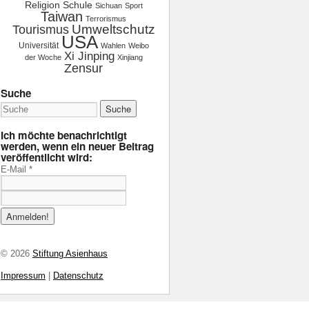
Religion
Schule
Sichuan
Sport
Taiwan
Terrorismus
Tourismus
Umweltschutz
USA
Universität
Wahlen
Weibo
Xi Jinping
der Woche
Xinjiang
Zensur
Suche
Ich möchte benachrichtigt
werden, wenn ein neuer Beitrag
veröffentlicht wird:
E-Mail
*
© 2026
Stiftung Asienhaus
Impressum
|
Datenschutz