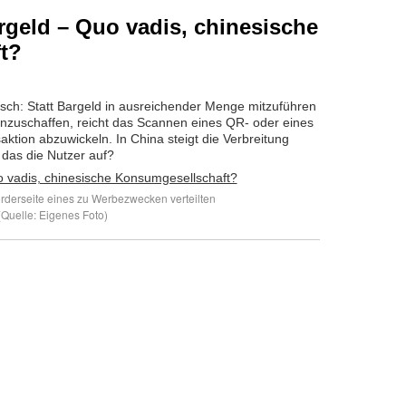
rgeld – Quo vadis, chinesische
t?
sch: Statt Bargeld in ausreichender Menge mitzuführen
 anzuschaffen, reicht das Scannen eines QR- oder eines
aktion abzuwickeln. In China steigt die Verbreitung
 das die Nutzer auf?
orderseite eines zu Werbezwecken verteilten
(Quelle: Eigenes Foto)