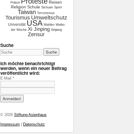
Proteste
Reisen
Polizei
Religion
Schule
Sichuan
Sport
Taiwan
Terrorismus
Tourismus
Umweltschutz
USA
Universität
Wahlen
Weibo
Xi Jinping
der Woche
Xinjiang
Zensur
Suche
Ich möchte benachrichtigt
werden, wenn ein neuer Beitrag
veröffentlicht wird:
E-Mail
*
© 2026
Stiftung Asienhaus
Impressum
|
Datenschutz