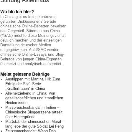
Stiftung Asienhaus
Wo bin ich hier?
In China gibt es keine kontrovers
geführten Diskussionen? Gerade
chinesische Online-Debatten beweisen
das Gegenteil. Stimmen aus China
(#SAC) möchte diese Meinungsvielfalt
deutlich machen und der einseitigen
Darstellung deutscher Medien
entgegenwirken. Auf #SAC werden
chinesische Online-Essays und Blog-
Beiträge von jungen China-Experten
übersetzt und analytisch aufbereitet.
Meist gelesene Beiträge
Ausflippen mit Martina Hill: Zum
Erfolg der Sat1-Serie
„Knallerfrauen“ in China
Alleinerziehend in China: Von
gesellschaftlichen und staatlichen
Hindernissen
Missbrauchsskandal in Indien –
Chinesische Bloggerszene rätselt
über Hintergründe
Maßstab der chinesischen Moral –
lang lebe der gute Soldat Lei Feng
Zeitzeugenbericht: Wang Dan