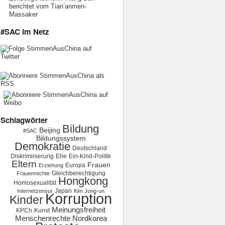
berichtet vom Tian’anmen-
Massaker
#SAC im Netz
Schlagwörter
Bildung
Beijing
#SAC
Bildungssystem
Demokratie
Deutschland
Diskriminierung
Ehe
Ein-Kind-Politik
Eltern
Frauen
Europa
Erziehung
Gleichberechtigung
Frauenrechte
Hongkong
Homosexualität
Japan
Internetzensur
Kim Jong-un
Korruption
Kinder
Meinungsfreiheit
KPCh
Kunst
Menschenrechte
Nordkorea