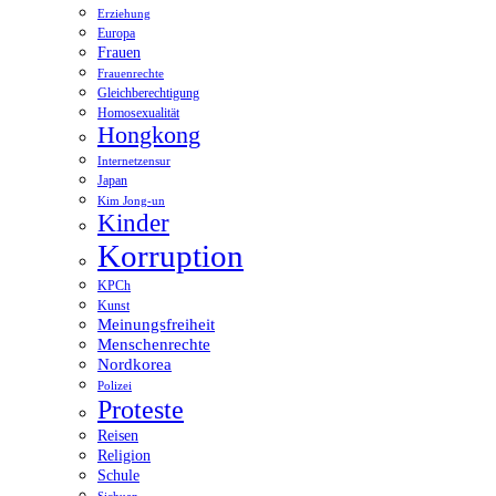
Erziehung
Europa
Frauen
Frauenrechte
Gleichberechtigung
Homosexualität
Hongkong
Internetzensur
Japan
Kim Jong-un
Kinder
Korruption
KPCh
Kunst
Meinungsfreiheit
Menschenrechte
Nordkorea
Polizei
Proteste
Reisen
Religion
Schule