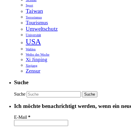
Sichuan
Sport
Taiwan
Terrorismus
Tourismus
Umweltschutz
Universität
USA
Wahlen
Weibo der Woche
Xi Jinping
Xinjiang
Zensur
Suche
Suche
Ich möchte benachrichtigt werden, wenn ein neuer
E-Mail
*