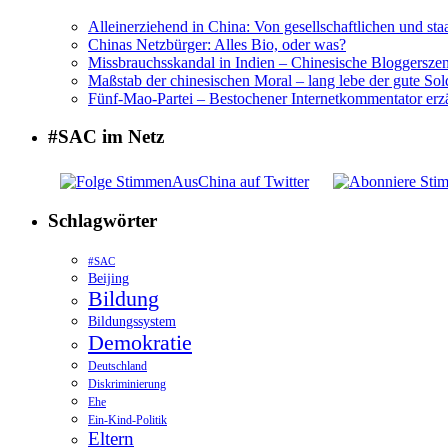
Alleinerziehend in China: Von gesellschaftlichen und sta
Chinas Netzbürger: Alles Bio, oder was?
Missbrauchsskandal in Indien – Chinesische Bloggerszene
Maßstab der chinesischen Moral – lang lebe der gute Sol
Fünf-Mao-Partei – Bestochener Internetkommentator erzä
#SAC im Netz
Schlagwörter
#SAC
Beijing
Bildung
Bildungssystem
Demokratie
Deutschland
Diskriminierung
Ehe
Ein-Kind-Politik
Eltern