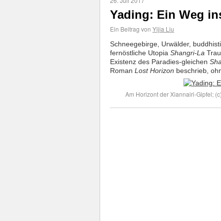
26. Juli 2017
Yading: Ein Weg in
Ein Beitrag von
Yijia Liu
Schneegebirge, Urwälder, buddhisti
fernöstliche Utopia
Shangri-La
Trau
Existenz des Paradies-gleichen
Sha
Roman
Lost Horizon
beschrieb, ohn
Am Horizont der Xiannairi-Gipfel; (c