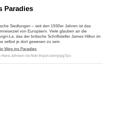
s Paradies
sche Siedlungen – seit den 1930er Jahren ist das
mreiseziel von Europäern. Viele glauben an die
ngri-La
, das der britische Schriftsteller James Hilton im
e selbst je dort gewesen zu sein.
) Hans Johnson via flickr tinyurl.com/ycpg7jzu