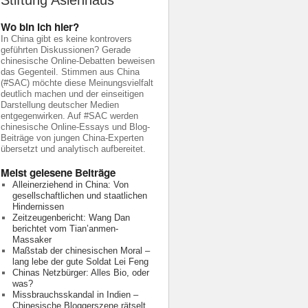
Stiftung Asienhaus
Wo bin ich hier?
In China gibt es keine kontrovers
geführten Diskussionen? Gerade
chinesische Online-Debatten beweisen
das Gegenteil. Stimmen aus China
(#SAC) möchte diese Meinungsvielfalt
deutlich machen und der einseitigen
Darstellung deutscher Medien
entgegenwirken. Auf #SAC werden
chinesische Online-Essays und Blog-
Beiträge von jungen China-Experten
übersetzt und analytisch aufbereitet.
Meist gelesene Beiträge
Alleinerziehend in China: Von
gesellschaftlichen und staatlichen
Hindernissen
Zeitzeugenbericht: Wang Dan
berichtet vom Tian’anmen-
Massaker
Maßstab der chinesischen Moral –
lang lebe der gute Soldat Lei Feng
Chinas Netzbürger: Alles Bio, oder
was?
Missbrauchsskandal in Indien –
Chinesische Bloggerszene rätselt