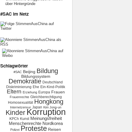
über Hintergründe
#SAC im Netz
Schlagwörter
Bildung
Beijing
#SAC
Bildungssystem
Demokratie
Deutschland
Diskriminierung
Ehe
Ein-Kind-Politik
Eltern
Frauen
Europa
Erziehung
Gleichberechtigung
Frauenrechte
Hongkong
Homosexualität
Japan
Internetzensur
Kim Jong-un
Korruption
Kinder
Meinungsfreiheit
KPCh
Kunst
Menschenrechte
Nordkorea
Proteste
Reisen
Polizei