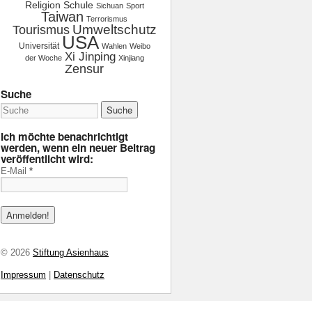
Religion
Schule
Sichuan
Sport
Taiwan
Terrorismus
Tourismus
Umweltschutz
USA
Universität
Wahlen
Weibo
Xi Jinping
der Woche
Xinjiang
Zensur
Suche
Ich möchte benachrichtigt
werden, wenn ein neuer Beitrag
veröffentlicht wird:
E-Mail
*
© 2026
Stiftung Asienhaus
Impressum
|
Datenschutz