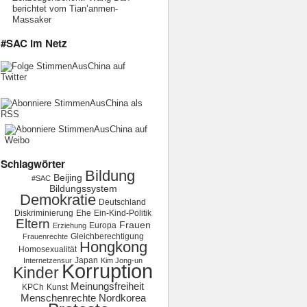
berichtet vom Tian’anmen-
Massaker
#SAC im Netz
Schlagwörter
Bildung
Beijing
#SAC
Bildungssystem
Demokratie
Deutschland
Diskriminierung
Ehe
Ein-Kind-Politik
Eltern
Frauen
Europa
Erziehung
Gleichberechtigung
Frauenrechte
Hongkong
Homosexualität
Japan
Internetzensur
Kim Jong-un
Korruption
Kinder
Meinungsfreiheit
KPCh
Kunst
Menschenrechte
Nordkorea