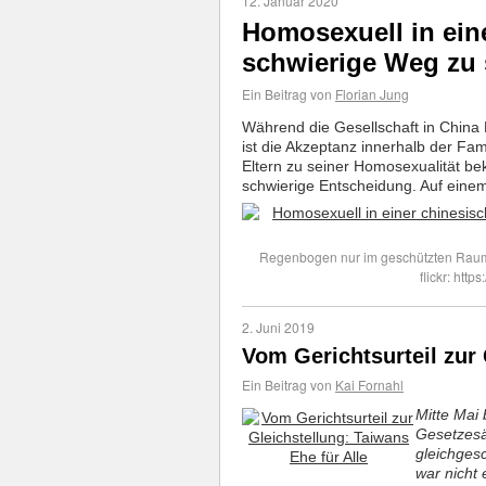
12. Januar 2020
Homosexuell in ein
schwierige Weg zu 
Ein Beitrag von
Florian Jung
Während die Gesellschaft in China 
ist die Akzeptanz innerhalb der Fa
Eltern zu seiner Homosexualität bek
schwierige Entscheidung. Auf einem
Regenbogen nur im geschützten Raum -
flickr: http
2. Juni 2019
Vom Gerichtsurteil zur 
Ein Beitrag von
Kai Fornahl
Mitte Mai 
Gesetzesä
gleichgesc
war nicht 