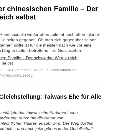
er chinesischen Familie – Der
sich selbst
Homosexuelle weder offen ablehnt noch offen toleriert,
milie selten gegeben. Ob man sich gegenüber seinen
ennen sollte ist für die meisten nach wie vor eine
 Blog erzählen Betroffene ihre Geschichten.
 LGBT-Zentrum in Beijing. (c) Mitch Altman via
s://tinyurl.com/tueebsg
Gleichstellung: Taiwans Ehe für Alle
bestätigte das taiwanische Parlament eine
nderung, durch die die Heirat von
hlechtlichen Paaren erlaubt wird. Der Weg dorthin
einfach – und auch jetzt gibt es in der Gesellschaft