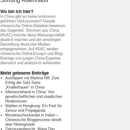
Stiftung Asienhaus
Wo bin ich hier?
In China gibt es keine kontrovers
geführten Diskussionen? Gerade
chinesische Online-Debatten beweisen
das Gegenteil. Stimmen aus China
(#SAC) möchte diese Meinungsvielfalt
deutlich machen und der einseitigen
Darstellung deutscher Medien
entgegenwirken. Auf #SAC werden
chinesische Online-Essays und Blog-
Beiträge von jungen China-Experten
übersetzt und analytisch aufbereitet.
Meist gelesene Beiträge
Ausflippen mit Martina Hill: Zum
Erfolg der Sat1-Serie
„Knallerfrauen“ in China
Alleinerziehend in China: Von
gesellschaftlichen und staatlichen
Hindernissen
Wahlen in Hongkong: Ein Fest für
Zensur und Propaganda
Missbrauchsskandal in Indien –
Chinesische Bloggerszene rätselt
über Hintergründe
Zeitzeugenbericht: Wang Dan