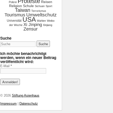
Proteste
Reisen
Polizei
Religion
Schule
Sichuan
Sport
Taiwan
Terrorismus
Tourismus
Umweltschutz
USA
Universität
Wahlen
Weibo
Xi Jinping
der Woche
Xinjiang
Zensur
Suche
Ich möchte benachrichtigt
werden, wenn ein neuer Beitrag
veröffentlicht wird:
E-Mail
*
© 2026
Stiftung Asienhaus
Impressum
|
Datenschutz