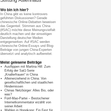
Stiftung Asienhaus
Wo bin ich hier?
In China gibt es keine kontrovers
geführten Diskussionen? Gerade
chinesische Online-Debatten beweisen
das Gegenteil. Stimmen aus China
(#SAC) möchte diese Meinungsvielfalt
deutlich machen und der einseitigen
Darstellung deutscher Medien
entgegenwirken. Auf #SAC werden
chinesische Online-Essays und Blog-
Beiträge von jungen China-Experten
übersetzt und analytisch aufbereitet.
Meist gelesene Beiträge
Ausflippen mit Martina Hill: Zum
Erfolg der Sat1-Serie
„Knallerfrauen“ in China
Alleinerziehend in China: Von
gesellschaftlichen und staatlichen
Hindernissen
Chinas Netzbürger: Alles Bio, oder
was?
Fünf-Mao-Partei – Bestochener
Internetkommentator erzählt von
seiner Arbeit
Wahlen in Hongkong: Ein Fest für