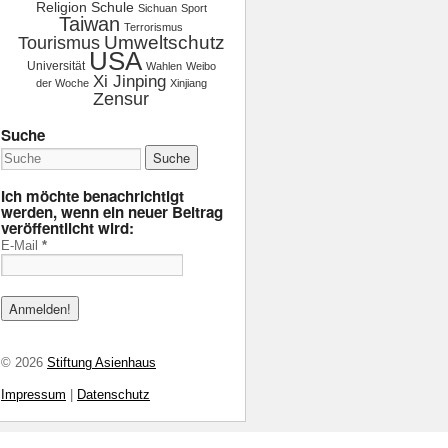
Religion
Schule
Sichuan
Sport
Taiwan
Terrorismus
Tourismus
Umweltschutz
USA
Universität
Wahlen
Weibo
Xi Jinping
der Woche
Xinjiang
Zensur
Suche
Ich möchte benachrichtigt
werden, wenn ein neuer Beitrag
veröffentlicht wird:
E-Mail
*
© 2026
Stiftung Asienhaus
Impressum
|
Datenschutz