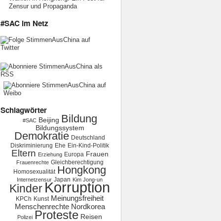
Zensur und Propaganda
#SAC im Netz
Schlagwörter
Bildung
Beijing
#SAC
Bildungssystem
Demokratie
Deutschland
Diskriminierung
Ehe
Ein-Kind-Politik
Eltern
Frauen
Europa
Erziehung
Gleichberechtigung
Frauenrechte
Hongkong
Homosexualität
Japan
Internetzensur
Kim Jong-un
Korruption
Kinder
Meinungsfreiheit
KPCh
Kunst
Menschenrechte
Nordkorea
Proteste
Reisen
Polizei