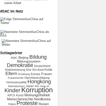
seiner Arbeit
#SAC im Netz
Schlagwörter
Bildung
Beijing
#SAC
Bildungssystem
Demokratie
Deutschland
Diskriminierung
Ehe
Ein-Kind-Politik
Eltern
Frauen
Europa
Erziehung
Gleichberechtigung
Frauenrechte
Hongkong
Homosexualität
Japan
Internetzensur
Kim Jong-un
Korruption
Kinder
Meinungsfreiheit
KPCh
Kunst
Menschenrechte
Nordkorea
Proteste
Reisen
Polizei