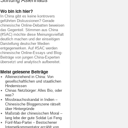
Stiftung Asienhaus
Wo bin ich hier?
In China gibt es keine kontrovers
geführten Diskussionen? Gerade
chinesische Online-Debatten beweisen
das Gegenteil. Stimmen aus China
(#SAC) möchte diese Meinungsvielfalt
deutlich machen und der einseitigen
Darstellung deutscher Medien
entgegenwirken. Auf #SAC werden
chinesische Online-Essays und Blog-
Beiträge von jungen China-Experten
übersetzt und analytisch aufbereitet.
Meist gelesene Beiträge
Alleinerziehend in China: Von
gesellschaftlichen und staatlichen
Hindernissen
Chinas Netzbürger: Alles Bio, oder
was?
Missbrauchsskandal in Indien –
Chinesische Bloggerszene rätselt
über Hintergründe
Maßstab der chinesischen Moral –
lang lebe der gute Soldat Lei Feng
Fünf-Mao-Partei – Bestochener
Internetkommentator erzählt von