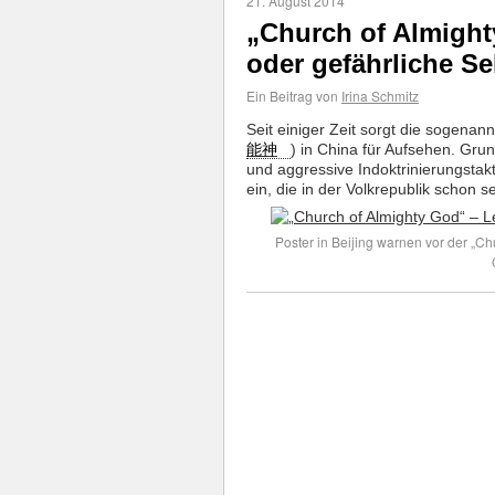
21. August 2014
„Church of Almight
oder gefährliche Se
Ein Beitrag von
Irina Schmitz
Seit einiger Zeit sorgt die sogena
能神
) in China für Aufsehen. Grun
und aggressive Indoktrinierungstak
ein, die in der Volkrepublik schon sei
Poster in Beijing warnen vor der „C