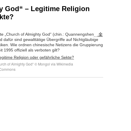
y God“ – Legitime Religion
kte?
nnte „Church of Almighty God“ (chin.: Quannengshen
全
d dafür sind gewalttätige Übergriffe auf Nichtgläubige
tiken. Wie ordnen chinesische Netizens die Gruppierung
t 1995 offiziell als verboten gilt?
hurch of Almighty God“ © Mongol via Wikimedia
Commons