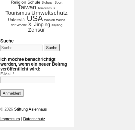
Religion
Schule
Sichuan
Sport
Taiwan
Terrorismus
Tourismus
Umweltschutz
USA
Universität
Wahlen
Weibo
Xi Jinping
der Woche
Xinjiang
Zensur
Suche
Ich möchte benachrichtigt
werden, wenn ein neuer Beitrag
veröffentlicht wird:
E-Mail
*
© 2026
Stiftung Asienhaus
Impressum
|
Datenschutz