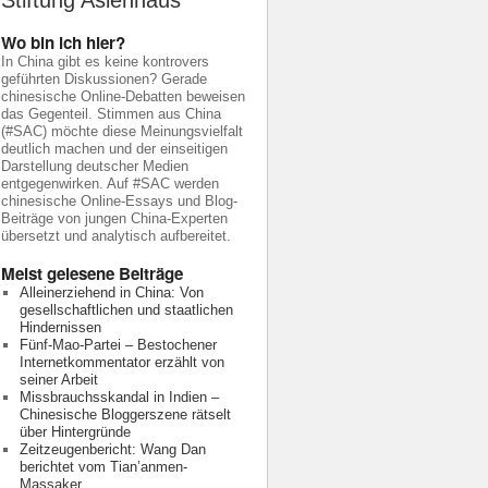
Stiftung Asienhaus
Wo bin ich hier?
In China gibt es keine kontrovers
geführten Diskussionen? Gerade
chinesische Online-Debatten beweisen
das Gegenteil. Stimmen aus China
(#SAC) möchte diese Meinungsvielfalt
deutlich machen und der einseitigen
Darstellung deutscher Medien
entgegenwirken. Auf #SAC werden
chinesische Online-Essays und Blog-
Beiträge von jungen China-Experten
übersetzt und analytisch aufbereitet.
Meist gelesene Beiträge
Alleinerziehend in China: Von
gesellschaftlichen und staatlichen
Hindernissen
Fünf-Mao-Partei – Bestochener
Internetkommentator erzählt von
seiner Arbeit
Missbrauchsskandal in Indien –
Chinesische Bloggerszene rätselt
über Hintergründe
Zeitzeugenbericht: Wang Dan
berichtet vom Tian’anmen-
Massaker