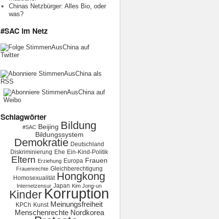
Chinas Netzbürger: Alles Bio, oder
was?
#SAC im Netz
Schlagwörter
Bildung
Beijing
#SAC
Bildungssystem
Demokratie
Deutschland
Diskriminierung
Ehe
Ein-Kind-Politik
Eltern
Frauen
Europa
Erziehung
Gleichberechtigung
Frauenrechte
Hongkong
Homosexualität
Japan
Internetzensur
Kim Jong-un
Korruption
Kinder
Meinungsfreiheit
KPCh
Kunst
Menschenrechte
Nordkorea