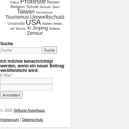
Proteste
Reisen
Polizei
Religion
Schule
Sichuan
Sport
Taiwan
Terrorismus
Tourismus
Umweltschutz
USA
Universität
Wahlen
Weibo
Xi Jinping
der Woche
Xinjiang
Zensur
Suche
Ich möchte benachrichtigt
werden, wenn ein neuer Beitrag
veröffentlicht wird:
E-Mail
*
© 2026
Stiftung Asienhaus
Impressum
|
Datenschutz