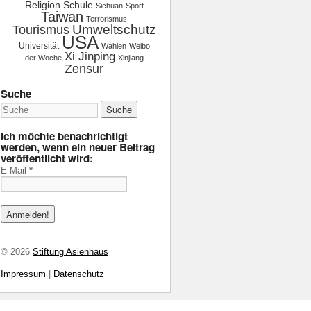
Religion
Schule
Sichuan
Sport
Taiwan
Terrorismus
Tourismus
Umweltschutz
USA
Universität
Wahlen
Weibo
Xi Jinping
der Woche
Xinjiang
Zensur
Suche
Ich möchte benachrichtigt
werden, wenn ein neuer Beitrag
veröffentlicht wird:
E-Mail
*
© 2026
Stiftung Asienhaus
Impressum
|
Datenschutz