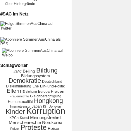
über Hintergründe
#SAC im Netz
Schlagwörter
Bildung
Beijing
#SAC
Bildungssystem
Demokratie
Deutschland
Diskriminierung
Ehe
Ein-Kind-Politik
Eltern
Frauen
Europa
Erziehung
Gleichberechtigung
Frauenrechte
Hongkong
Homosexualität
Japan
Internetzensur
Kim Jong-un
Korruption
Kinder
Meinungsfreiheit
KPCh
Kunst
Menschenrechte
Nordkorea
Proteste
Reisen
Polizei