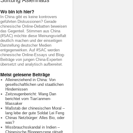
Stiftung Asienhaus
Wo bin ich hier?
In China gibt es keine kontrovers
geführten Diskussionen? Gerade
chinesische Online-Debatten beweisen
das Gegenteil. Stimmen aus China
(#SAC) möchte diese Meinungsvielfalt
deutlich machen und der einseitigen
Darstellung deutscher Medien
entgegenwirken. Auf #SAC werden
chinesische Online-Essays und Blog-
Beiträge von jungen China-Experten
übersetzt und analytisch aufbereitet.
Meist gelesene Beiträge
Alleinerziehend in China: Von
gesellschaftlichen und staatlichen
Hindernissen
Zeitzeugenbericht: Wang Dan
berichtet vom Tian’anmen-
Massaker
Maßstab der chinesischen Moral –
lang lebe der gute Soldat Lei Feng
Chinas Netzbürger: Alles Bio, oder
was?
Missbrauchsskandal in Indien –
Chinesische Bloggerszene rätselt