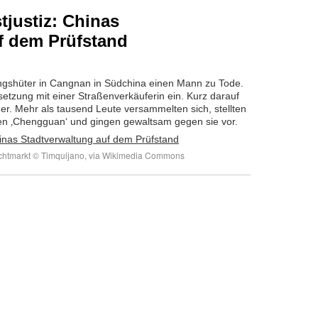
tjustiz: Chinas
f dem Prüfstand
ngshüter in Cangnan in Südchina einen Mann zu Tode.
setzung mit einer Straßenverkäuferin ein. Kurz darauf
r. Mehr als tausend Leute versammelten sich, stellten
en ‚Chengguan‘ und gingen gewaltsam gegen sie vor.
achtmarkt © Timquijano, via Wikimedia Commons