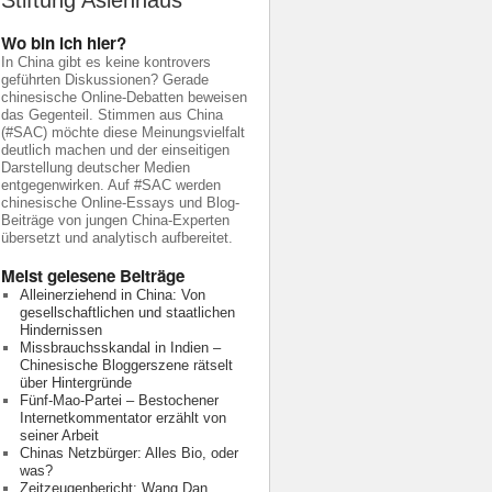
Stiftung Asienhaus
Wo bin ich hier?
In China gibt es keine kontrovers
geführten Diskussionen? Gerade
chinesische Online-Debatten beweisen
das Gegenteil. Stimmen aus China
(#SAC) möchte diese Meinungsvielfalt
deutlich machen und der einseitigen
Darstellung deutscher Medien
entgegenwirken. Auf #SAC werden
chinesische Online-Essays und Blog-
Beiträge von jungen China-Experten
übersetzt und analytisch aufbereitet.
Meist gelesene Beiträge
Alleinerziehend in China: Von
gesellschaftlichen und staatlichen
Hindernissen
Missbrauchsskandal in Indien –
Chinesische Bloggerszene rätselt
über Hintergründe
Fünf-Mao-Partei – Bestochener
Internetkommentator erzählt von
seiner Arbeit
Chinas Netzbürger: Alles Bio, oder
was?
Zeitzeugenbericht: Wang Dan