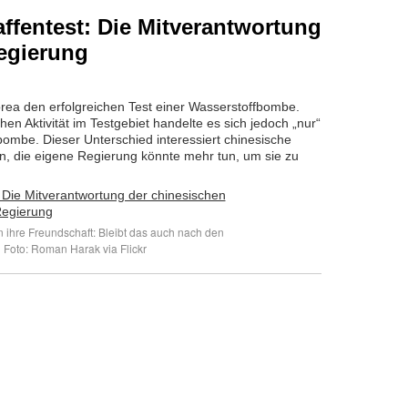
fentest: Die Mitverantwortung
egierung
ea den erfolgreichen Test einer Wasserstoffbombe.
n Aktivität im Testgebiet handelte es sich jedoch „nur“
ombe. Dieser Unterschied interessiert chinesische
den, die eigene Regierung könnte mehr tun, um sie zu
ihre Freundschaft: Bleibt das auch nach den
 Foto: Roman Harak via Flickr