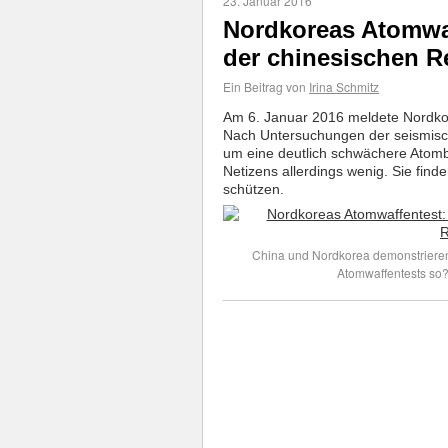
23. Januar 2016
Nordkoreas Atomwaf
der chinesischen R
Ein Beitrag von
Irina Schmitz
Am 6. Januar 2016 meldete Nordkor
Nach Untersuchungen der seismische
um eine deutlich schwächere Atomb
Netizens allerdings wenig. Sie fin
schützen.
China und Nordkorea demonstrieren 
Atomwaffentests so?