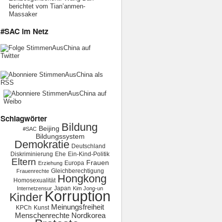
berichtet vom Tian’anmen-
Massaker
#SAC im Netz
Schlagwörter
Bildung
Beijing
#SAC
Bildungssystem
Demokratie
Deutschland
Diskriminierung
Ehe
Ein-Kind-Politik
Eltern
Frauen
Europa
Erziehung
Gleichberechtigung
Frauenrechte
Hongkong
Homosexualität
Japan
Internetzensur
Kim Jong-un
Korruption
Kinder
Meinungsfreiheit
KPCh
Kunst
Menschenrechte
Nordkorea