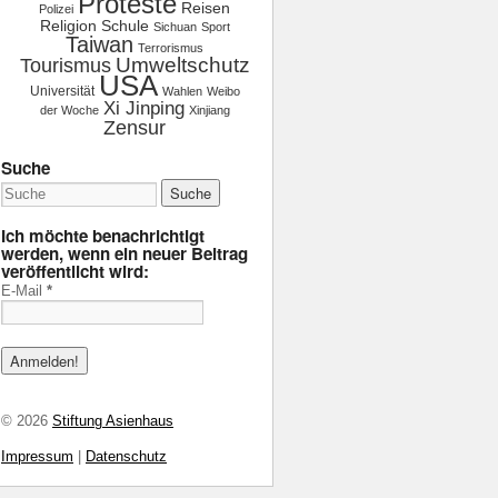
Proteste
Reisen
Polizei
Religion
Schule
Sichuan
Sport
Taiwan
Terrorismus
Tourismus
Umweltschutz
USA
Universität
Wahlen
Weibo
Xi Jinping
der Woche
Xinjiang
Zensur
Suche
Ich möchte benachrichtigt
werden, wenn ein neuer Beitrag
veröffentlicht wird:
E-Mail
*
© 2026
Stiftung Asienhaus
Impressum
|
Datenschutz