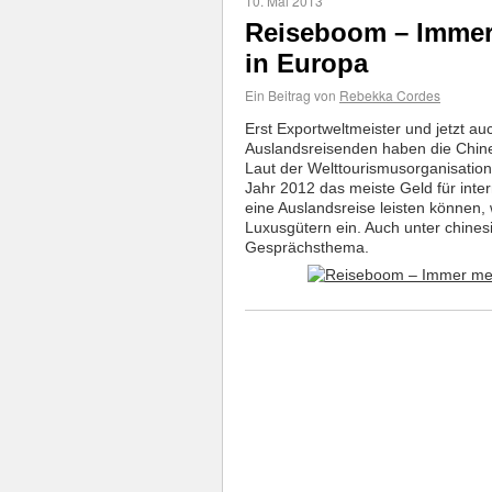
10. Mai 2013
Reiseboom – Immer
in Europa
Ein Beitrag von
Rebekka Cordes
Erst Exportweltmeister und jetzt au
Auslandsreisenden haben die Chi
Laut der Welttourismusorganisatio
Jahr 2012 das meiste Geld für inter
eine Auslandsreise leisten können, 
Luxusgütern ein. Auch unter chines
Gesprächsthema.