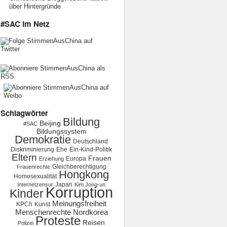
über Hintergründe
#SAC im Netz
Schlagwörter
Bildung
Beijing
#SAC
Bildungssystem
Demokratie
Deutschland
Diskriminierung
Ehe
Ein-Kind-Politik
Eltern
Frauen
Europa
Erziehung
Gleichberechtigung
Frauenrechte
Hongkong
Homosexualität
Japan
Internetzensur
Kim Jong-un
Korruption
Kinder
Meinungsfreiheit
KPCh
Kunst
Menschenrechte
Nordkorea
Proteste
Reisen
Polizei