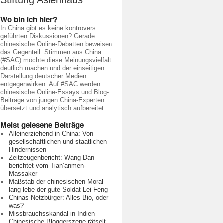
Stiftung Asienhaus
Wo bin ich hier?
In China gibt es keine kontrovers
geführten Diskussionen? Gerade
chinesische Online-Debatten beweisen
das Gegenteil. Stimmen aus China
(#SAC) möchte diese Meinungsvielfalt
deutlich machen und der einseitigen
Darstellung deutscher Medien
entgegenwirken. Auf #SAC werden
chinesische Online-Essays und Blog-
Beiträge von jungen China-Experten
übersetzt und analytisch aufbereitet.
Meist gelesene Beiträge
Alleinerziehend in China: Von
gesellschaftlichen und staatlichen
Hindernissen
Zeitzeugenbericht: Wang Dan
berichtet vom Tian’anmen-
Massaker
Maßstab der chinesischen Moral –
lang lebe der gute Soldat Lei Feng
Chinas Netzbürger: Alles Bio, oder
was?
Missbrauchsskandal in Indien –
Chinesische Bloggerszene rätselt