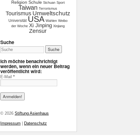
Religion
Schule
Sichuan
Sport
Taiwan
Terrorismus
Tourismus
Umweltschutz
USA
Universität
Wahlen
Weibo
Xi Jinping
der Woche
Xinjiang
Zensur
Suche
Ich möchte benachrichtigt
werden, wenn ein neuer Beitrag
veröffentlicht wird:
E-Mail
*
© 2026
Stiftung Asienhaus
Impressum
|
Datenschutz