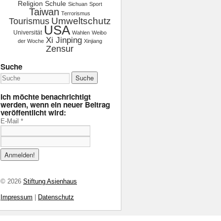
Religion
Schule
Sichuan
Sport
Taiwan
Terrorismus
Tourismus
Umweltschutz
USA
Universität
Wahlen
Weibo
Xi Jinping
der Woche
Xinjiang
Zensur
Suche
Ich möchte benachrichtigt
werden, wenn ein neuer Beitrag
veröffentlicht wird:
E-Mail
*
© 2026
Stiftung Asienhaus
Impressum
|
Datenschutz