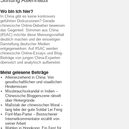
Stiftung Asienhaus
Wo bin ich hier?
In China gibt es keine kontrovers
geführten Diskussionen? Gerade
chinesische Online-Debatten beweisen
das Gegenteil. Stimmen aus China
(#SAC) möchte diese Meinungsvielfalt
deutlich machen und der einseitigen
Darstellung deutscher Medien
entgegenwirken. Auf #SAC werden
chinesische Online-Essays und Blog-
Beiträge von jungen China-Experten
übersetzt und analytisch aufbereitet.
Meist gelesene Beiträge
Alleinerziehend in China: Von
gesellschaftlichen und staatlichen
Hindernissen
Missbrauchsskandal in Indien –
Chinesische Bloggerszene rätselt
über Hintergründe
Maßstab der chinesischen Moral –
lang lebe der gute Soldat Lei Feng
Fünf-Mao-Partei – Bestochener
Internetkommentator erzählt von
seiner Arbeit
Wahlen in Hongkong: Ein Fest für