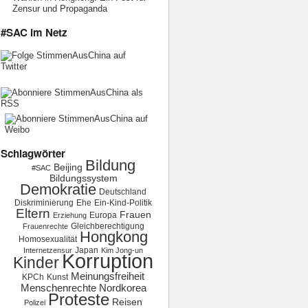
Zensur und Propaganda
#SAC im Netz
Schlagwörter
Bildung
Beijing
#SAC
Bildungssystem
Demokratie
Deutschland
Diskriminierung
Ehe
Ein-Kind-Politik
Eltern
Frauen
Europa
Erziehung
Gleichberechtigung
Frauenrechte
Hongkong
Homosexualität
Japan
Internetzensur
Kim Jong-un
Korruption
Kinder
Meinungsfreiheit
KPCh
Kunst
Menschenrechte
Nordkorea
Proteste
Reisen
Polizei