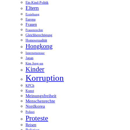
Ein-Kind-Politik
Eltern
Erziehung
Europa
Frauen
Frauenrechte
Gleichberechtigung
Homosexualität
Hongkong
Internetzensur
Japan
Kim Jong-un
Kinder
Korruption
KPCh
Kunst
Meinungsfreiheit
Menschenrechte
Nordkorea
Polizei
Proteste
Reisen