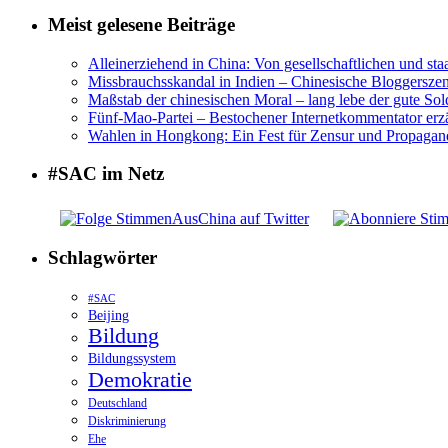
Meist gelesene Beiträge
Alleinerziehend in China: Von gesellschaftlichen und sta
Missbrauchsskandal in Indien – Chinesische Bloggerszene
Maßstab der chinesischen Moral – lang lebe der gute Sol
Fünf-Mao-Partei – Bestochener Internetkommentator erzä
Wahlen in Hongkong: Ein Fest für Zensur und Propagan
#SAC im Netz
Schlagwörter
#SAC
Beijing
Bildung
Bildungssystem
Demokratie
Deutschland
Diskriminierung
Ehe