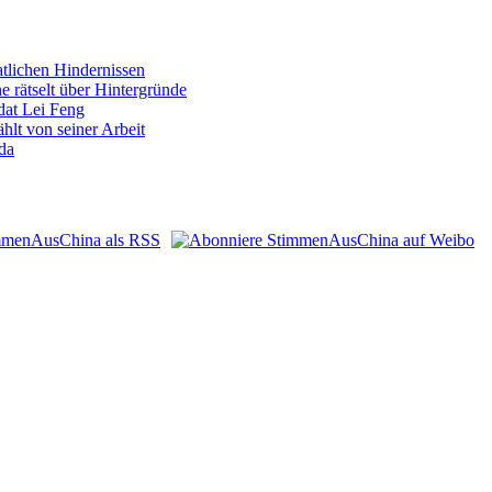
atlichen Hindernissen
 rätselt über Hintergründe
dat Lei Feng
hlt von seiner Arbeit
da