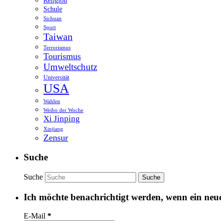
Religion
Schule
Sichuan
Sport
Taiwan
Terrorismus
Tourismus
Umweltschutz
Universität
USA
Wahlen
Weibo der Woche
Xi Jinping
Xinjiang
Zensur
Suche
Suche
Ich möchte benachrichtigt werden, wenn ein neuer
E-Mail
*