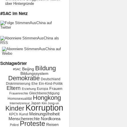
über Hintergründe
#SAC im Netz
Schlagwörter
Bildung
Beijing
#SAC
Bildungssystem
Demokratie
Deutschland
Diskriminierung
Ehe
Ein-Kind-Politik
Eltern
Frauen
Europa
Erziehung
Gleichberechtigung
Frauenrechte
Hongkong
Homosexualität
Japan
Internetzensur
Kim Jong-un
Korruption
Kinder
Meinungsfreiheit
KPCh
Kunst
Menschenrechte
Nordkorea
Proteste
Reisen
Polizei