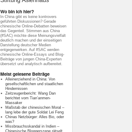
Stiftung Asienhaus
Wo bin ich hier?
In China gibt es keine kontrovers
geführten Diskussionen? Gerade
chinesische Online-Debatten beweisen
das Gegenteil. Stimmen aus China
(#SAC) möchte diese Meinungsvielfalt
deutlich machen und der einseitigen
Darstellung deutscher Medien
entgegenwirken. Auf #SAC werden
chinesische Online-Essays und Blog-
Beiträge von jungen China-Experten
übersetzt und analytisch aufbereitet.
Meist gelesene Beiträge
Alleinerziehend in China: Von
gesellschaftlichen und staatlichen
Hindernissen
Zeitzeugenbericht: Wang Dan
berichtet vom Tian’anmen-
Massaker
Maßstab der chinesischen Moral –
lang lebe der gute Soldat Lei Feng
Chinas Netzbürger: Alles Bio, oder
was?
Missbrauchsskandal in Indien –
Chinesische Bloggerszene rätselt