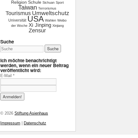
Religion
Schule
Sichuan
Sport
Taiwan
Terrorismus
Tourismus
Umweltschutz
USA
Universität
Wahlen
Weibo
Xi Jinping
der Woche
Xinjiang
Zensur
Suche
Ich möchte benachrichtigt
werden, wenn ein neuer Beitrag
veröffentlicht wird:
E-Mail
*
© 2026
Stiftung Asienhaus
Impressum
|
Datenschutz