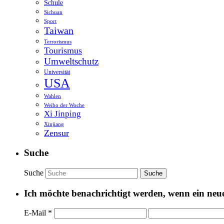
Schule
Sichuan
Sport
Taiwan
Terrorismus
Tourismus
Umweltschutz
Universität
USA
Wahlen
Weibo der Woche
Xi Jinping
Xinjiang
Zensur
Suche
Suche
Ich möchte benachrichtigt werden, wenn ein neuer
E-Mail
*