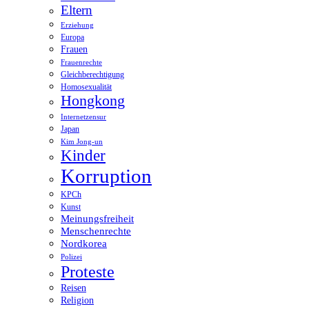
Eltern
Erziehung
Europa
Frauen
Frauenrechte
Gleichberechtigung
Homosexualität
Hongkong
Internetzensur
Japan
Kim Jong-un
Kinder
Korruption
KPCh
Kunst
Meinungsfreiheit
Menschenrechte
Nordkorea
Polizei
Proteste
Reisen
Religion