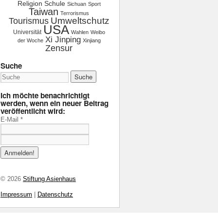
Religion
Schule
Sichuan
Sport
Taiwan
Terrorismus
Tourismus
Umweltschutz
USA
Universität
Wahlen
Weibo
Xi Jinping
der Woche
Xinjiang
Zensur
Suche
Ich möchte benachrichtigt
werden, wenn ein neuer Beitrag
veröffentlicht wird:
E-Mail
*
© 2026
Stiftung Asienhaus
Impressum
|
Datenschutz