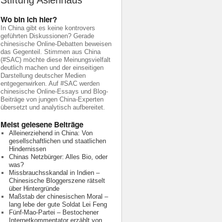
Stiftung Asienhaus
Wo bin ich hier?
In China gibt es keine kontrovers
geführten Diskussionen? Gerade
chinesische Online-Debatten beweisen
das Gegenteil. Stimmen aus China
(#SAC) möchte diese Meinungsvielfalt
deutlich machen und der einseitigen
Darstellung deutscher Medien
entgegenwirken. Auf #SAC werden
chinesische Online-Essays und Blog-
Beiträge von jungen China-Experten
übersetzt und analytisch aufbereitet.
Meist gelesene Beiträge
Alleinerziehend in China: Von
gesellschaftlichen und staatlichen
Hindernissen
Chinas Netzbürger: Alles Bio, oder
was?
Missbrauchsskandal in Indien –
Chinesische Bloggerszene rätselt
über Hintergründe
Maßstab der chinesischen Moral –
lang lebe der gute Soldat Lei Feng
Fünf-Mao-Partei – Bestochener
Internetkommentator erzählt von