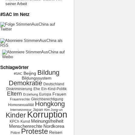
seiner Arbeit
#SAC im Netz
Schlagwörter
Bildung
Beijing
#SAC
Bildungssystem
Demokratie
Deutschland
Diskriminierung
Ehe
Ein-Kind-Politik
Eltern
Frauen
Europa
Erziehung
Gleichberechtigung
Frauenrechte
Hongkong
Homosexualität
Japan
Internetzensur
Kim Jong-un
Korruption
Kinder
Meinungsfreiheit
KPCh
Kunst
Menschenrechte
Nordkorea
Proteste
Reisen
Polizei