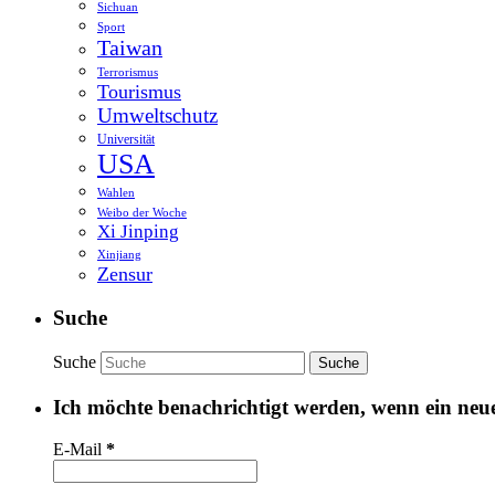
Sichuan
Sport
Taiwan
Terrorismus
Tourismus
Umweltschutz
Universität
USA
Wahlen
Weibo der Woche
Xi Jinping
Xinjiang
Zensur
Suche
Suche
Ich möchte benachrichtigt werden, wenn ein neuer
E-Mail
*