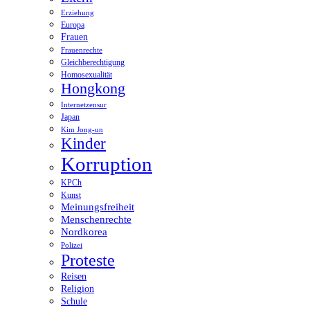
Erziehung
Europa
Frauen
Frauenrechte
Gleichberechtigung
Homosexualität
Hongkong
Internetzensur
Japan
Kim Jong-un
Kinder
Korruption
KPCh
Kunst
Meinungsfreiheit
Menschenrechte
Nordkorea
Polizei
Proteste
Reisen
Religion
Schule