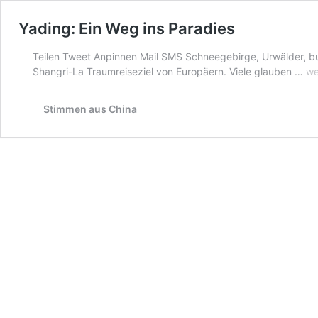
Yading: Ein Weg ins Paradies
Teilen Tweet Anpinnen Mail SMS Schneegebirge, Urwälder, bud
Ya
Shangri-La Traumreiseziel von Europäern. Viele glauben …
we
Ei
W
Stimmen aus China
ins
Pa