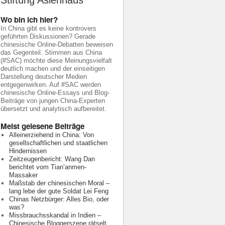
Stiftung Asienhaus
Wo bin ich hier?
In China gibt es keine kontrovers
geführten Diskussionen? Gerade
chinesische Online-Debatten beweisen
das Gegenteil. Stimmen aus China
(#SAC) möchte diese Meinungsvielfalt
deutlich machen und der einseitigen
Darstellung deutscher Medien
entgegenwirken. Auf #SAC werden
chinesische Online-Essays und Blog-
Beiträge von jungen China-Experten
übersetzt und analytisch aufbereitet.
Meist gelesene Beiträge
Alleinerziehend in China: Von
gesellschaftlichen und staatlichen
Hindernissen
Zeitzeugenbericht: Wang Dan
berichtet vom Tian’anmen-
Massaker
Maßstab der chinesischen Moral –
lang lebe der gute Soldat Lei Feng
Chinas Netzbürger: Alles Bio, oder
was?
Missbrauchsskandal in Indien –
Chinesische Bloggerszene rätselt