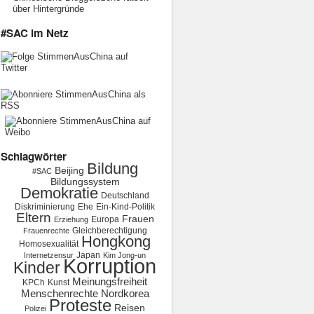
über Hintergründe
#SAC im Netz
Schlagwörter
Bildung
Beijing
#SAC
Bildungssystem
Demokratie
Deutschland
Diskriminierung
Ehe
Ein-Kind-Politik
Eltern
Frauen
Europa
Erziehung
Gleichberechtigung
Frauenrechte
Hongkong
Homosexualität
Japan
Internetzensur
Kim Jong-un
Korruption
Kinder
Meinungsfreiheit
KPCh
Kunst
Menschenrechte
Nordkorea
Proteste
Reisen
Polizei