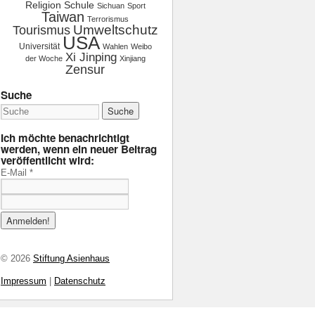
Religion
Schule
Sichuan
Sport
Taiwan
Terrorismus
Tourismus
Umweltschutz
USA
Universität
Wahlen
Weibo
Xi Jinping
der Woche
Xinjiang
Zensur
Suche
Ich möchte benachrichtigt
werden, wenn ein neuer Beitrag
veröffentlicht wird:
E-Mail
*
© 2026
Stiftung Asienhaus
Impressum
|
Datenschutz